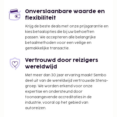
Enkele van de voorzieningen zijn een 24-uurs
receptie, een bagageopslagruimte en een kluis bij
Onverslaanbare waarde en
de receptie. Dit hotel heeft 3 verdiepingen in 1
flexibiliteit
gebouw en biedt aparte rookruimtes. Profiteer in
dit hotel van de roomservice (beperkte tijden).
Krijg de beste deals met onze prijsgarantie en
kies betaalopties die bij uw behoeften
Maak kennis met andere gasten tijdens een gratis
passen. We accepteren alle belangrijke
receptie, dagelijks aangeboden. Dagelijks kun je
betaalmethoden voor een veilige en
tegen betaling genieten van een lekker
gemakkelijke transactie.
continentaal ontbijt, dat geserveerd wordt van
08.00 uur tot 10.00 uur.
Vertrouwd door reizigers
Toeslag voor het continentaal ontbijt: ca. INR
wereldwijd
300 voor volwassenen en ca. INR 100 voor
Met meer dan 30 jaar ervaring maakt Sembo
kinderen
deel uit van de wereldwijd vertrouwde Stena-
groep. We worden erkend voor onze
Deze lijst is mogelijk niet volledig. Toeslagen en
expertise en ondersteund door
borgsommen zijn mogelijk excl. btw en kunnen
toonaangevende accreditaties in de
wijzigen.
industrie, vooral op het gebied van
In deze accommodatie zijn huisdieren en
autoreizen.
assistentiedieren niet toegestaan.