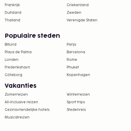
Frankrijk
Griekenland
Duitsland
Zweden
Thailand
Verenigde Staten
Populaire steden
Billund
Parijs
Playa de Palma
Barcelona
Londen
Rome
Frederikshavn
Phuket
Göteborg
Kopenhagen
Vakanties
Zomerreizen
Winterreizen
All-Inclusive reizen
Sport trips
Gezinsvriendelijke hotels
Stedenreis
Musicalreizen