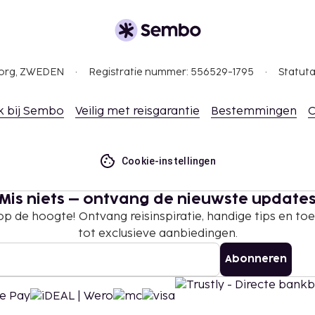
 borgsommen zijn mogelijk
gborg, ZWEDEN
Registratie nummer: 556529-1795
Statuta
te betalingen bij deze
overschrijden. Neem
k bij Sembo
Veilig met reisgarantie
Bestemmingen
C
ommodatie via de
rden, afhankelijk van
Cookie-instellingen
 de accommodatie via de
Mis niets – ontvang de nieuwste update
 op de hoogte! Ontvang reisinspiratie, handige tips en t
tot exclusieve aanbiedingen.
Abonneren