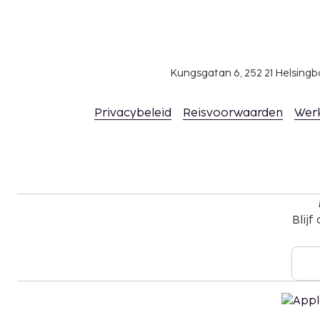
beschikbaarheid)
Deze lijst is mogelijk niet volledig. Toeslagen en
excl. btw en kunnen wijzigen.
Kungsgatan 6, 252 21 Helsin
Wegens de nationale wetgeving mogen contan
accommodatie het bedrag van EUR 1000 niet 
Privacybeleid
Reisvoorwaarden
Wer
voor meer informatie contact op met de acc
gegevens in de boekingsbevestiging.
Aangrenzende kamers kunnen aangevraagd wo
beschikbaarheid. Informeer rechtstreeks bij
contactgegevens in de boekingsbevestiging.
Blijf