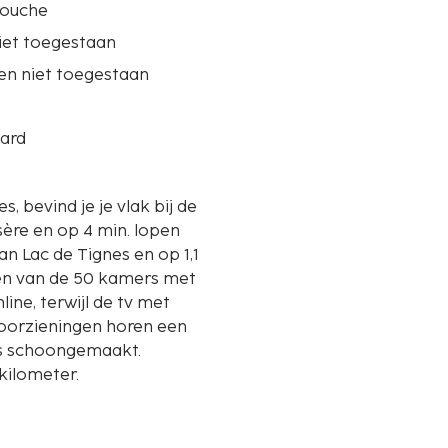
douche
iet toegestaan
en niet toegestaan
ard
s, bevind je je vlak bij de
Isère en op 4 min. lopen
één van de 50 kamers met
nline, terwijl de tv met
 voorzieningen horen een
ks schoongemaakt.
kilometer.