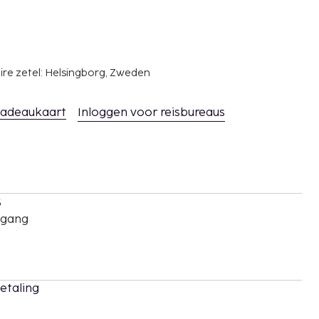
ire zetel: Helsingborg, Zweden
adeaukaart
Inloggen voor reisbureaus
s
oegang