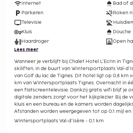
Internet
Bad of 
Parkeren
Roken n
Televisie
Huisdier
Kluis
Douche
Haardroger
Open ha
Lees meer
Wanneer je verblijft bij Chalet Hotel L'Ecrin in Tigne
skiliften, in de buurt van Wintersportplaats Val-d'
van Golf du lac de Tignes. Dit hotel ligt op 0,8 km van Lac de Tignes en op 1,1
km van Wintersportplaats Tignes. Overnacht in 
een flatscreentelevisie. Dankzij gratis wifi blijf je o
digitale zenders zorgt voor het kijkplezier. Bij de
kluis en een bureau en de kamers worden dagelij
Afstanden worden weergegeven tot op 0,1 mijl en 
Wintersportplaats Val-d'Isère - 0,1 km
Golf du lac de Tignes - 0,3 km