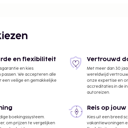
iezen
e en flexibiliteit
Vertrouwd do
jsgarantie en kies
Met meer dan 30 jaa
n passen. We accepteren alle
wereldwijd vertrou
 een veilige en gemakkelijke
onze expertise en 
accreditaties in de i
autoreizen.
ning
Reis op jouw
ckservice, meertalig
udige boekingssysteem.
Kies uit een breed s
e heb je
er, om prijzen te vergelijken
vakantiewoningen en 