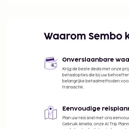
Lac de Tignes - 0,6 km
Tichot-skilift - 0,7 km
Wintersportplaats Tignes - 1,1 km
Aeroski-gondel - 1,7 km
Palafour-skilift - 1,7 km
Waarom Sembo k
Rosset-skilift - 1,8 km
Skilift van Tignes - 1,8 km
Lavachet-skilift - 2,1 km
Lac - 2,1 km
Onverslaanbare waard
Chaudannes-skilift - 2,4 km
Krijg de beste deals met onze pri
Col de Vès - 3,9 km
betaalopties die bij uw behoefte
Aiguille Percée - 4,6 km
belangrijke betaalmethoden voor
Marais - 4,9 km
transactie.
De dichtstbijgelegen grootste luchthavens zijn:
Grenoble (GNB-Grenoble - Isere) - 209,4 km
Lyon (LYS-Saint-Exupery) - 219,3 km
Eenvoudige reisplan
Enkele van de voorzieningen zijn een snelle uitche
Plan uw reis snel met ons eenvo
personeel en een bagageopslagruimte. Ter plaats
Gebruik Amelia, onze AI Trip Plann