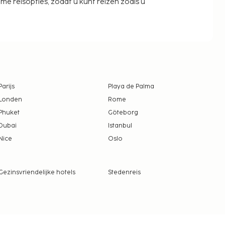
zame reisopties, zodat u kunt reizen zoals u
Parijs
Playa de Palma
Londen
Rome
Phuket
Göteborg
Dubai
Istanbul
Nice
Oslo
Gezinsvriendelijke hotels
Stedenreis