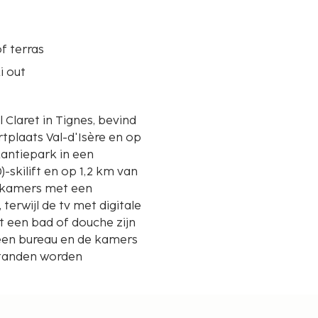
f terras
i out
 Claret in Tignes, bevind
ortplaats Val-d'Isère en op
)-skilift en op 1,2 km van
4 kamers met een
, terwijl de tv met digitale
t een bad of douche zijn
 een bureau en de kamers
standen worden