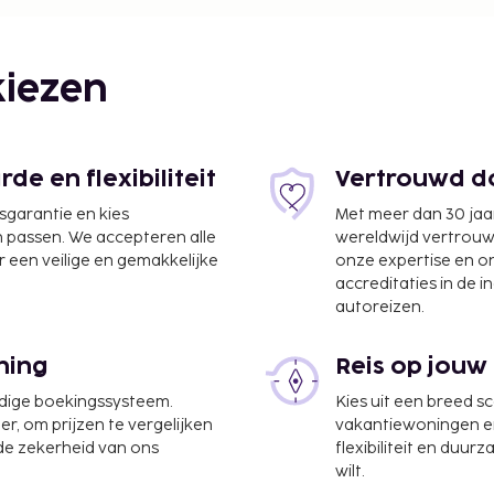
iezen
e en flexibiliteit
Vertrouwd do
jsgarantie en kies
Met meer dan 30 jaa
n passen. We accepteren alle
wereldwijd vertrou
 een veilige en gemakkelijke
onze expertise en 
accreditaties in de i
autoreizen.
ning
Reis op jouw
udige boekingssysteem.
Kies uit een breed s
er, om prijzen te vergelijken
vakantiewoningen en 
 de zekerheid van ons
flexibiliteit en duur
ptie, een wasserij en een
wilt.
kt aantal