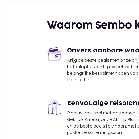
Tichot-skilift - 0,6 km
Lac de Tignes - 0,9 km
Wintersportplaats Tignes - 1,4 km
Waarom Sembo k
Aeroski-gondel - 1,9 km
Palafour-skilift - 1,9 km
Rosset-skilift - 2 km
Skilift van Tignes - 2,1 km
Onverslaanbare waard
Lavachet-skilift - 2,4 km
Krijg de beste deals met onze pri
Lac - 2,4 km
betaalopties die bij uw behoefte
Chaudannes-skilift - 2,6 km
belangrijke betaalmethoden voor
Col de Vès - 3,6 km
transactie.
Aiguille Percée - 4,9 km
Skilift van La Daille - 13,4 km
Eenvoudige reisplan
De dichtstbijgelegen grootste luchthavens zijn:
Grenoble (GNB-Grenoble - Isere) - 210,7 km
Plan uw reis snel met ons eenvo
Lyon (LYS-Saint-Exupery) - 220,6 km
Gebruik Amelia, onze AI Trip Plann
en de beste deals te vinden, met
Enkele van de voorzieningen zijn een 24-uurs rece
pakketbeschermingsplan.
kluis bij de receptie. Ter plaatse heb je een beper