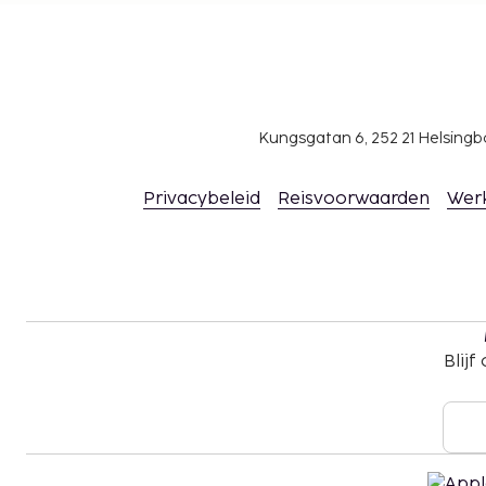
afstand)
Deze lijst is mogelijk niet volledig. Toeslagen en
excl. btw en kunnen wijzigen.
Wegens de nationale wetgeving mogen contan
Kungsgatan 6, 252 21 Helsin
accommodatie het bedrag van EUR 1000 niet 
voor meer informatie contact op met de acc
Privacybeleid
Reisvoorwaarden
Wer
gegevens in de boekingsbevestiging.
Gasten kunnen overal contactloos betalen.
Bij het inchecken dienen gasten een negatief 
een bewijs van volledige vaccinatie tegen Covid
De vereiste voor een negatief Covid-19-testres
gasten van 12 jaar en ouder. De test mag niet 
het inchecken afgenomen zijn. De vereiste vo
Blijf
voor Covid-19 geldt voor alle gasten van 12 ja
dienen minstens 7 dagen voor het inchecken v
zijn.