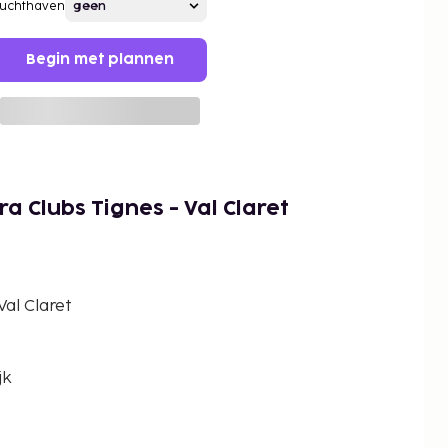
Luchthaven
Begin met plannen
a Clubs Tignes - Val Claret
al Claret
jk