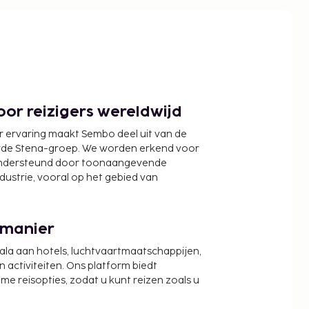
or reizigers wereldwijd
r ervaring maakt Sembo deel uit van de
wde Stena-groep. We worden erkend voor
ondersteund door toonaangevende
ndustrie, vooral op het gebied van
 manier
cala aan hotels, luchtvaartmaatschappijen,
activiteiten. Ons platform biedt
zame reisopties, zodat u kunt reizen zoals u