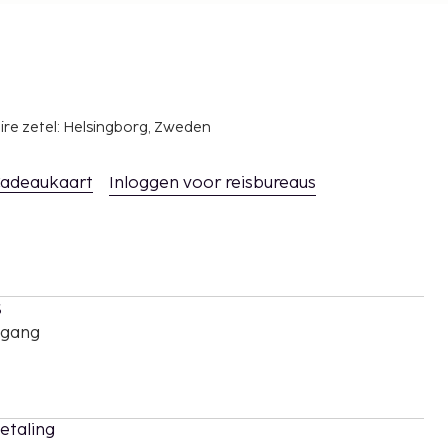
ire zetel: Helsingborg, Zweden
adeaukaart
Inloggen voor reisbureaus
s
oegang