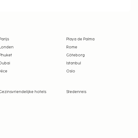
Parijs
Playa de Palma
Londen
Rome
Phuket
Göteborg
Dubai
Istanbul
Nice
Oslo
Gezinsvriendelijke hotels
Stedenreis