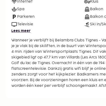
Internet
Kluis
Spa
Balkon
Parkeren
Balkon o
Televisie
Ski in/Sk
Lees meer
Wanneer je verblijft bij Belambra Clubs Tignes - Val
je je vlak bij de skiliften, in de buurt van Wintersp
4 min. rijden van Wintersportplaats Tignes. Dit vakantiepark in een
skigebied ligt op 47,7 km van Villards (Les Arcs 1800
Golf du lac de Tignes. Overnacht in één van de 19
flatscreentelevisie. Dankzij gratis wifi blijf je online
zenders zorgt voor het kijkplezier. Badkamers me
voorzien. Bij de voorzieningen horen een kluis en
worden één keer per verblijf schoongemaakt. Af
weergegeven tot op 0,1 mijl en kilometer.
Wintersportplaats Val-d'Isère - 0,1 km
Golf du lac de Tignes - 0,4 km