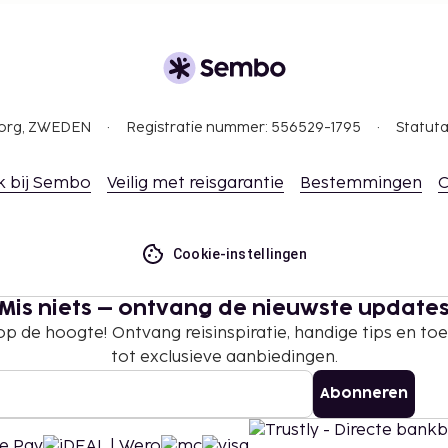
 borgsommen zijn mogelijk
te betalingen bij deze
gborg, ZWEDEN
Registratie nummer: 556529-1795
Statuta
overschrijden. Neem
ommodatie via de
k bij Sembo
Veilig met reisgarantie
Bestemmingen
C
Covid-19-testresultaat of
Cookie-instellingen
-19 te laten zien.
ultaat geldt voor alle
langer dan 48 uur voor
Mis niets – ontvang de nieuwste update
or een vaccinatiebewijs
 op de hoogte! Ontvang reisinspiratie, handige tips en t
ar en ouder. Gasten
tot exclusieve aanbiedingen.
olledig gevaccineerd te
Abonneren