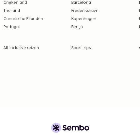
lijf
Griekenland
Barcelona
er persoon, per nacht.
Thailand
Frederikshavn
ren die jonger zijn dan 18
Canarische Eilanden
Kopenhagen
Portugal
Berlijn
tie aan ons heeft
All-Inclusive reizen
Sport trips
r week (op 250 meter
per dag
n
 borgsommen zijn mogelijk
te betalingen bij deze
overschrijden. Neem
ommodatie via de