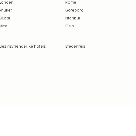
Londen
Rome
Phuket
Göteborg
Dubai
Istanbul
Nice
Oslo
Gezinsvriendelijke hotels
Stedenreis