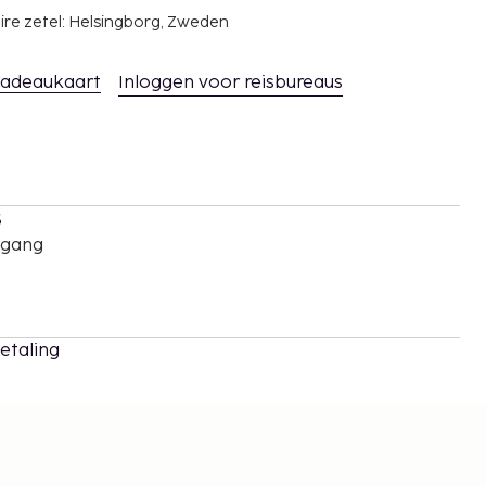
ire zetel: Helsingborg, Zweden
adeaukaart
Inloggen voor reisbureaus
s
oegang