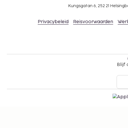
Contacloos inchecken en contactloos uitcheck
Kungsgatan 6, 252 21 Helsin
Privacybeleid
Reisvoorwaarden
Wer
Blijf