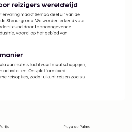
or reizigers wereldwijd
r ervaring maakt Sembo deel uit van de
wde Stena-groep. We worden erkend voor
ondersteund door toonaangevende
ndustrie, vooral op het gebied van
 manier
cala aan hotels, luchtvaartmaatschappijen,
activiteiten. Ons platform biedt
zame reisopties, zodat u kunt reizen zoals u
Parijs
Playa de Palma