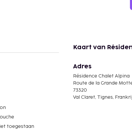
Kaart van Résiden
Adres
Résidence Chalet Alpina
Route de la Grande Mott
73320
Val Claret, Tignes, Frankri
ron
douche
iet toegestaan