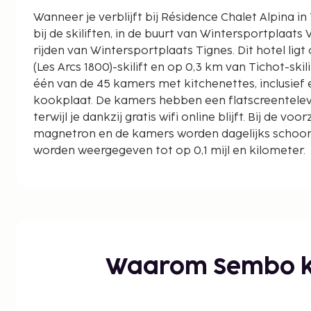
Wanneer je verblijft bij Résidence Chalet Alpina in 
bij de skiliften, in de buurt van Wintersportplaats V
rijden van Wintersportplaats Tignes. Dit hotel ligt op 46,7 km van Villards
(Les Arcs 1800)-skilift en op 0,3 km van Tichot-skili
één van de 45 kamers met kitchenettes, inclusief
kookplaat. De kamers hebben een flatscreentelevi
terwijl je dankzij gratis wifi online blijft. Bij de v
magnetron en de kamers worden dagelijks schoo
worden weergegeven tot op 0,1 mijl en kilometer.
Wintersportplaats Val-d'Isère - 0,1 km
Tichot-skilift - 0,6 km
Golf du lac de Tignes - 0,7 km
Lac de Tignes - 1 km
Wintersportplaats Tignes - 1,5 km
Palafour-skilift - 2 km
Waarom Sembo k
Aeroski-gondel - 2 km
Rosset-skilift - 2,1 km
Skilift van Tignes - 2,2 km