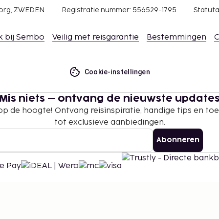
en zijn mogelijk.
gborg, ZWEDEN
Registratie nummer: 556529-1795
Statuta
k bij Sembo
Veilig met reisgarantie
Bestemmingen
C
Cookie-instellingen
Mis niets – ontvang de nieuwste update
 op de hoogte! Ontvang reisinspiratie, handige tips en t
tot exclusieve aanbiedingen.
Abonneren
©
2026
Stena Line Travel Group AB