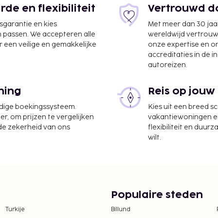
e en flexibiliteit
Vertrouwd do
jsgarantie en kies
Met meer dan 30 jaa
n passen. We accepteren alle
wereldwijd vertrou
 een veilige en gemakkelijke
onze expertise en 
accreditaties in de i
autoreizen.
ning
Reis op jouw
udige boekingssysteem.
Kies uit een breed s
er, om prijzen te vergelijken
vakantiewoningen en 
gen zoals een
 de zekerheid van ons
flexibiliteit en duur
ce Chalet Alpina kunnen
wilt.
urant. Sluit je dag af
 het Franse Bureau voor
ële sterrenclassificatie
Populaire steden
te worden betaald. De
ijn:
Turkije
Billund