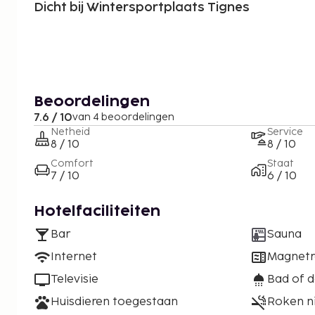
Dicht bij Wintersportplaats Tignes
Beoordelingen
7.6 / 10
van 4 beoordelingen
Netheid
Service
8 / 10
8 / 10
Comfort
Staat
7 / 10
6 / 10
Hotelfaciliteiten
Bar
Sauna
Internet
Magnet
Televisie
Bad of 
Huisdieren toegestaan
Roken n