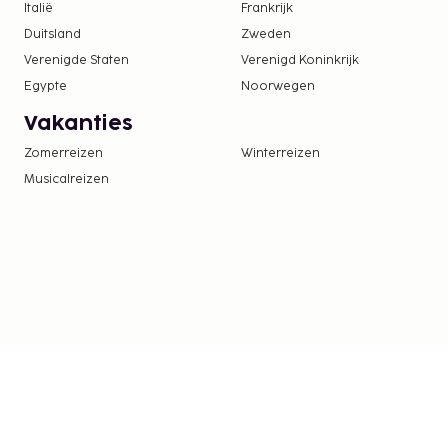
Borgsom: EUR 300 per accommodatie, per verb
Italië
Frankrijk
De stad heft de volgende belasting: EUR 1.87 p
Duitsland
Zweden
Deze belasting is niet van toepassing op kinde
Verenigde Staten
Verenigd Koninkrijk
jaar.
Egypte
Noorwegen
We hebben alle kosten vermeld die de accommoda
Vakanties
doorgegeven.
Zomerreizen
Winterreizen
Toeslag voor parkeren in de buurt: EUR 93 pe
Musicalreizen
afstand)
Toeslag voor huisdieren: EUR 15 per huisdier, 
Assistentiedieren zijn vrijgesteld van toeslage
Deze lijst is mogelijk niet volledig. Toeslagen en
excl. btw en kunnen wijzigen.
Wegens de nationale wetgeving mogen contan
accommodatie het bedrag van EUR 1000 niet 
voor meer informatie contact op met de acc
gegevens in de boekingsbevestiging.
Gasten kunnen overal contactloos betalen.