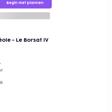
Begin met plannen
ole - Le Borsat IV
V
et
jk