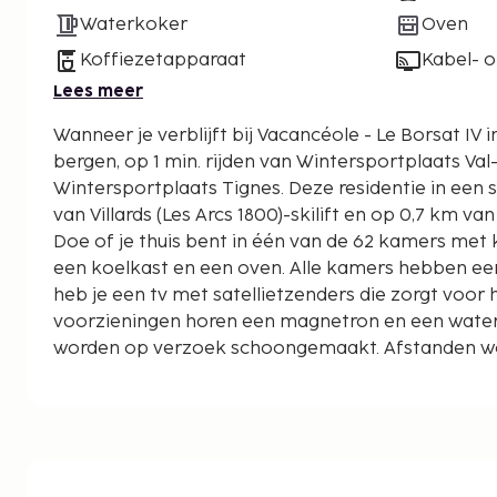
Waterkoker
Oven
Koffiezetapparaat
Kabel- of
Lees meer
Wanneer je verblijft bij Vacancéole - Le Borsat IV i
bergen, op 1 min. rijden van Wintersportplaats Val-
Wintersportplaats Tignes. Deze residentie in een skigebied ligt op 47,3 km
van Villards (Les Arcs 1800)-skilift en op 0,7 km van
Doe of je thuis bent in één van de 62 kamers met k
een koelkast en een oven. Alle kamers hebben ee
heb je een tv met satellietzenders die zorgt voor he
voorzieningen horen een magnetron en een wate
worden op verzoek schoongemaakt. Afstanden w
op 0,1 mijl en kilometer.
Wintersportplaats Val-d'Isère - 0,1 km
Tichot-skilift - 0,4 km
Golf du lac de Tignes - 0,7 km
Lac de Tignes - 1,4 km