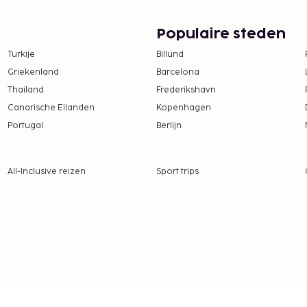
Populaire steden
te worden betaald. De
ijn:
Turkije
Billund
Griekenland
Barcelona
Thailand
Frederikshavn
ent in rekening gebracht
Canarische Eilanden
Kopenhagen
Portugal
Berlijn
tie aan ons heeft
dag
All-Inclusive reizen
Sport trips
datie, per dag, maximaal
n
 voorbehoud van
een toeslag die varieert
modatiegrootte.
 (je mag ook je eigen