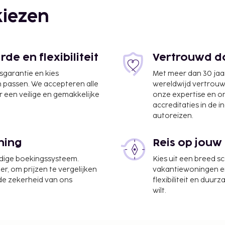
iezen
e en flexibiliteit
Vertrouwd do
jsgarantie en kies
Met meer dan 30 jaa
n passen. We accepteren alle
wereldwijd vertrou
 een veilige en gemakkelijke
onze expertise en 
accreditaties in de i
autoreizen.
ning
Reis op jouw
Borsat IV is Geneva
udige boekingssysteem.
Kies uit een breed s
er, om prijzen te vergelijken
vakantiewoningen en 
neel, een
 de zekerheid van ons
flexibiliteit en duur
heb je parkeerplaatsen.
wilt.
creatieve voorzieningen
ok gratis wifi, een
pelijke ruimte. Sluit je