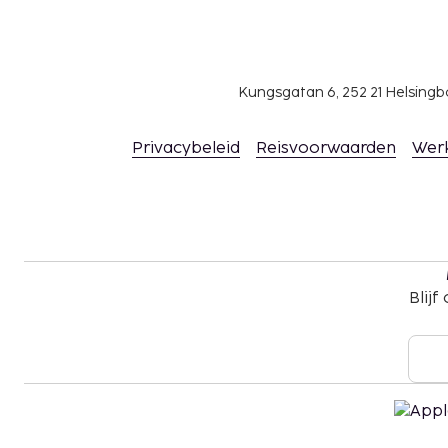
beddengoed meenemen)
Handdoeken zijn beschikbaar tegen een toesl
handdoeken meenemen)
Kungsgatan 6, 252 21 Helsin
Deze lijst is mogelijk niet volledig. Toeslagen en
excl. btw en kunnen wijzigen.
Privacybeleid
Reisvoorwaarden
Wer
Wegens de nationale wetgeving mogen contan
accommodatie het bedrag van EUR 1000 niet 
voor meer informatie contact op met de acc
gegevens in de boekingsbevestiging.
Eén kind t/m 1 jaar oud verblijft gratis wanneer
als de ouders of voogd slaapt en het aanwez
Blijf
Je kunt na overleg met de accommodatie hu
(hiervoor gelden toeslagen, die je kunt nalezen
contactgegevens van de accommodatie vind j
boekingsbevestiging.
Er gelden hoogtebeperkingen bij het parkere
De accommodatie wordt professioneel scho