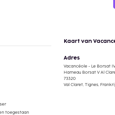
Kaart van Vacancé
Adres
Vacancéole - Le Borsat I
Hameau Borsat V Al Clar
73320
Val Claret, Tignes, Frankri
ser
ren toegestaan