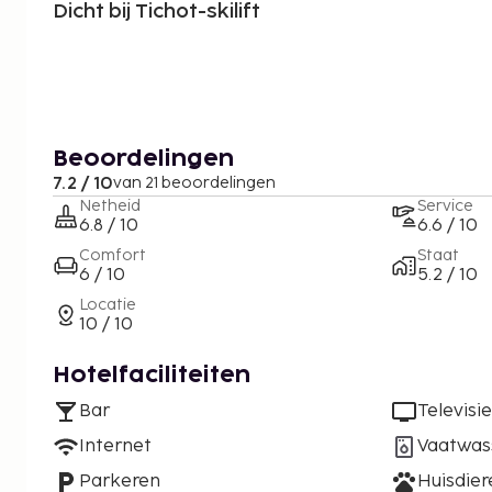
Dicht bij Tichot-skilift
Beoordelingen
7.2 / 10
van 21 beoordelingen
Netheid
Service
6.8 / 10
6.6 / 10
Comfort
Staat
6 / 10
5.2 / 10
Locatie
10 / 10
Hotelfaciliteiten
Bar
Televisie
Internet
Vaatwas
Parkeren
Huisdie