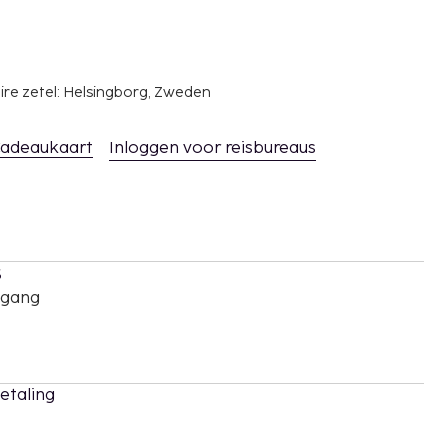
ire zetel: Helsingborg, Zweden
adeaukaart
Inloggen voor reisbureaus
s
oegang