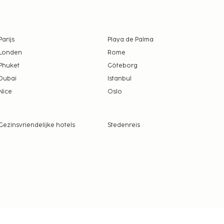
Parijs
Playa de Palma
Londen
Rome
Phuket
Göteborg
Dubai
Istanbul
Nice
Oslo
Gezinsvriendelijke hotels
Stedenreis