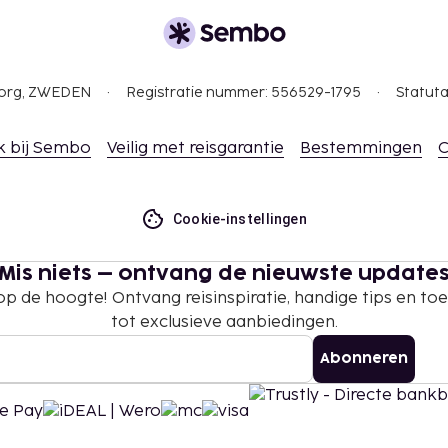
ag (je mag ook je eigen
gborg, ZWEDEN
Registratie nummer: 556529-1795
Statuta
 borgsommen zijn mogelijk
k bij Sembo
Veilig met reisgarantie
Bestemmingen
C
te betalingen bij deze
overschrijden. Neem
ommodatie via de
Cookie-instellingen
 hij/zij in dezelfde kamer
Mis niets – ontvang de nieuwste update
ige beddengoed gebruikt.
 op de hoogte! Ontvang reisinspiratie, handige tips en t
isdieren meenemen
tot exclusieve aanbiedingen.
 in de sectie 'Kosten'). De
e in de
Abonneren
n.
ongemaakt.