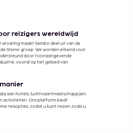
or reizigers wereldwijd
r ervaring maakt Sembo deel uit van de
wde Stena-groep. We worden erkend voor
ondersteund door toonaangevende
ndustrie, vooral op het gebied van
 manier
cala aan hotels, luchtvaartmaatschappijen,
activiteiten. Ons platform biedt
zame reisopties, zodat u kunt reizen zoals u