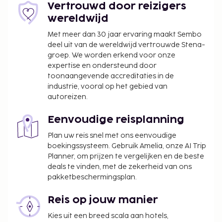
Vertrouwd door reizigers
Deze lijst is mogelijk niet volledig. Toeslagen en
wereldwijd
borgsommen zijn mogelijk excl. btw en kunnen
Met meer dan 30 jaar ervaring maakt Sembo
wijzigen.
deel uit van de wereldwijd vertrouwde Stena-
groep. We worden erkend voor onze
Wegens de nationale wetgeving mogen
expertise en ondersteund door
contante betalingen bij deze accommodatie
toonaangevende accreditaties in de
het bedrag van EUR 1000 niet overschrijden.
industrie, vooral op het gebied van
Neem voor meer informatie contact op met de
autoreizen.
accommodatie via de gegevens in de
boekingsbevestiging.
Eenvoudige reisplanning
Gasten jonger dan 22 jaar oud worden bij deze
Plan uw reis snel met ons eenvoudige
accommodatie voor volwassenen niet
boekingssysteem. Gebruik Amelia, onze AI Trip
toegelaten.
Planner, om prijzen te vergelijken en de beste
Alleen geregistreerde hotelgasten worden in de
deals te vinden, met de zekerheid van ons
kamers toegelaten.
pakketbeschermingsplan.
Je hebt een auto nodig om van en naar deze
accommodatie te reizen.
Reis op jouw manier
Deze accommodatie heet gasten van elke
Kies uit een breed scala aan hotels,