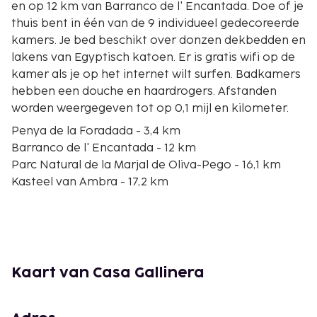
en op 12 km van Barranco de l' Encantada. Doe of je
thuis bent in één van de 9 individueel gedecoreerde
kamers. Je bed beschikt over donzen dekbedden en
lakens van Egyptisch katoen. Er is gratis wifi op de
kamer als je op het internet wilt surfen. Badkamers
hebben een douche en haardrogers. Afstanden
worden weergegeven tot op 0,1 mijl en kilometer.
Penya de la Foradada - 3,4 km
Barranco de l' Encantada - 12 km
Parc Natural de la Marjal de Oliva-Pego - 16,1 km
Kasteel van Ambra - 17,2 km
Centro Ecuestre Oliva Nova - 21,6 km
Vives Park - 21,8 km
Karting Vives - 21,9 km
Rathausplatz - 22,6 km
Museo Arqueológico De Oliva - 22,9 km
Kaart van Casa Gallinera
Playa de les Deveses - 23,4 km
Playa Pau Pi - 23,5 km