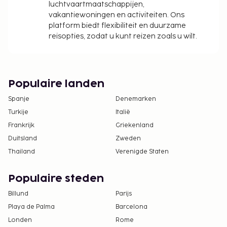
seksuele geaardheid en genderidentiteit
luchtvaartmaatschappijen,
welkom (LGBTI+-vriendelijk).
vakantiewoningen en activiteiten. Ons
platform biedt flexibiliteit en duurzame
reisopties, zodat u kunt reizen zoals u wilt.
Populaire landen
Spanje
Denemarken
Turkije
Italië
Frankrijk
Griekenland
Duitsland
Zweden
Thailand
Verenigde Staten
Populaire steden
Billund
Parijs
Playa de Palma
Barcelona
Londen
Rome