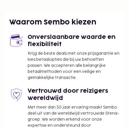
gegarandeerd dankzij een bubbelbad of geniet van
het uitzicht vanuit een terras en een tuin. Andere
kenmerken van dit hotel zijn gratis wifi, een
Waarom Sembo kiezen
picknickplaats en houtskoolbarbecues. Profiteer in
dit hotel van de 24-uurs roomservice. Dagelijks kun
Onverslaanbare waarde en
je tegen betaling genieten van een lekker
flexibiliteit
ontbijtbuffet, dat geserveerd wordt van 07.30 uur
tot 10.30 uur.
Krijg de beste deals met onze prijsgarantie en
Ontbijttoeslag voor het ontbijtbuffet: ca. INR
kies betaalopties die bij uw behoeften
passen. We accepteren alle belangrijke
200–1000 voor volwassenen en ca. INR 200–
betaalmethoden voor een veilige en
500 voor kinderen
gemakkelijke transactie.
Brandhouttoeslag: INR 500 per nacht
Vertrouwd door reizigers
Deze lijst is mogelijk niet volledig. Toeslagen en
wereldwijd
borgsommen zijn mogelijk excl. btw en kunnen
wijzigen.
Met meer dan 30 jaar ervaring maakt Sembo
deel uit van de wereldwijd vertrouwde Stena-
In deze accommodatie zijn huisdieren en
groep. We worden erkend voor onze
assistentiedieren niet toegestaan.
expertise en ondersteund door
Aan een nabijgelegen gebouw worden