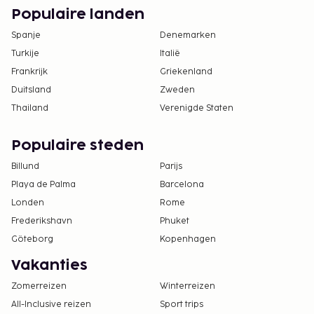
Populaire landen
Spanje
Denemarken
Turkije
Italië
Frankrijk
Griekenland
Duitsland
Zweden
Thailand
Verenigde Staten
Populaire steden
Billund
Parijs
Playa de Palma
Barcelona
Londen
Rome
Frederikshavn
Phuket
Göteborg
Kopenhagen
Vakanties
Zomerreizen
Winterreizen
All-Inclusive reizen
Sport trips