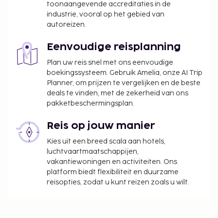
toonaangevende accreditaties in de
bouwwerkzaamheden verricht, wat mogelijk
industrie, vooral op het gebied van
geluidshinder kan veroorzaken.
autoreizen.
Eenvoudige reisplanning
Plan uw reis snel met ons eenvoudige
boekingssysteem. Gebruik Amelia, onze AI Trip
Planner, om prijzen te vergelijken en de beste
deals te vinden, met de zekerheid van ons
pakketbeschermingsplan.
Reis op jouw manier
Kies uit een breed scala aan hotels,
luchtvaartmaatschappijen,
vakantiewoningen en activiteiten. Ons
platform biedt flexibiliteit en duurzame
reisopties, zodat u kunt reizen zoals u wilt.