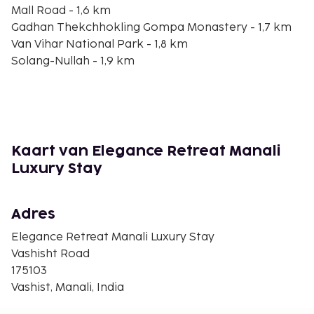
Mall Road - 1,6 km
Gadhan Thekchhokling Gompa Monastery - 1,7 km
Van Vihar National Park - 1,8 km
Solang-Nullah - 1,9 km
Rahala Falls - 1,9 km
Raghunath Temple - 2 km
Himalayan Nyinmapa Buddhist Monastery - 2,2 km
Himalayan Nyinmapa Buddhist Temple - 2,5 km
Gelukpa Cultural Society Gompa - 2,5 km
Kaart van Elegance Retreat Manali
Hadimba Devi Mandir - 2,6 km
Luxury Stay
Old Manali Bridge - 2,9 km
Hadimba Devi-tempel - 3 km
Museum of Himachal Culture & Folk Art - 3,1 km
Adres
Clud House - 3,2 km
Elegance Retreat Manali Luxury Stay
De dichtstbijgelegen grootste luchthavens zijn:
Vashisht Road
Kullu (KUU-Kullu Manali) - 53 km
175103
Chandigarh (IXC) - 277,2 km
Vashist, Manali, India
Ter plaatse heb je gratis parkeerplaatsen. Plezier