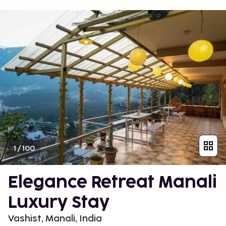
1
/
100
Elegance Retreat Manali
Luxury Stay
Vashist, Manali, India