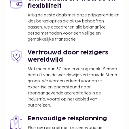
Deze belasting wordt per seizoen aangepast en
flexibiliteit
geldt mogelijk niet het hele jaar lang. Er gelden
Krijg de beste deals met onze prijsgarantie en
mogelijk ook andere uitzonderingen en
kies betaalopties die bij uw behoeften
kortingen. Neem voor meer informatie contact
passen. We accepteren alle belangrijke
op met de accommodatie via de
betaalmethoden voor een veilige en
gemakkelijke transactie.
contactgegevens in de boekingsbevestiging.
De stad heft de volgende belasting: van 1
Vertrouwd door reizigers
november tot 31 maart betaal je EUR 0.50 per
wereldwijd
accommodatie, per nacht.
De stad heft de volgende belasting: van 1 april
Met meer dan 30 jaar ervaring maakt Sembo
tot 31 oktober betaal je EUR 2.00 per
deel uit van de wereldwijd vertrouwde Stena-
groep. We worden erkend voor onze
accommodatie, per nacht.
expertise en ondersteund door
We hebben alle kosten vermeld die de
toonaangevende accreditaties in de
industrie, vooral op het gebied van
accommodatie aan ons heeft doorgegeven.
autoreizen.
Wegens de nationale wetgeving mogen
contante betalingen bij deze accommodatie
Eenvoudige reisplanning
het bedrag van EUR 500 niet overschrijden.
Plan uw reis snel met ons eenvoudige