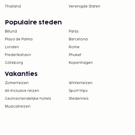
Thailand
Verenigde Staten
Populaire steden
Billund
Parijs
Playa de Palma
Barcelona
Londen
Rome
Frederikshavn
Phuket
Göteborg
Kopenhagen
Vakanties
Zomerreizen
Winterreizen
All-Inclusive reizen
Sport trips
Gezinsvriendelijke hotels
Stedenreis
Musicalreizen