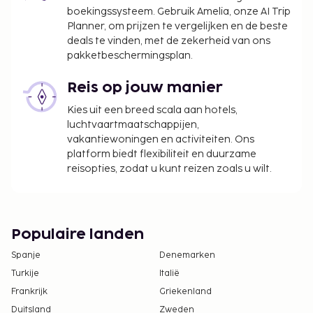
Neem voor meer informatie contact op met de
boekingssysteem. Gebruik Amelia, onze AI Trip
accommodatie via de gegevens in de
Planner, om prijzen te vergelijken en de beste
boekingsbevestiging.
deals te vinden, met de zekerheid van ons
pakketbeschermingsplan.
Reis op jouw manier
Kies uit een breed scala aan hotels,
luchtvaartmaatschappijen,
vakantiewoningen en activiteiten. Ons
platform biedt flexibiliteit en duurzame
reisopties, zodat u kunt reizen zoals u wilt.
Populaire landen
Spanje
Denemarken
Turkije
Italië
Frankrijk
Griekenland
Duitsland
Zweden