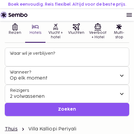
Boek eenvoudig. Reis flexibel. Altijd voor de beste prijs.
Reizen
Hotels
Vlucht +
Vluchten
Veerboot
Multi-
hotel
+ Hotel
stop
Waar wil je verblijven?
Wanneer?
Op elk moment
Reizigers
2 volwassenen
Zoeken
Thuis
Villa Kalliopi Periyali