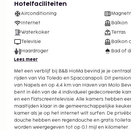
Hotelfaciliteiten
Airconditioning
Magnet
Internet
Balkon
Waterkoker
Terras
Televisie
Balkon o
Haardroger
Bad of 
Lees meer
Met een verblijf bij B&B HoMa bevind je je centraal
rijden van Via Toledo en Spaccanapoli. Dit pension ligt op 3,8 km van Haven
van Napels en op 4,4 km van Haven van Molo Bevere
bent in één van de 4 individueel gedecoreerde k
en een flatscreentelevisie. Alle kamers hebben ee
maaltijden klaar in de gemeenschappelijke keuken. 
kamer als je op het internet wilt surfen. De pri
douche hebben een regendouche en gratis toiletar
worden weergegeven tot op 0,1 mijl en kilometer.