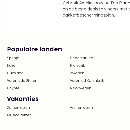
Gebruik Amelia, onze AI Trip Plann
uitcheckservice en een bagageopslagruimte. De
en de beste deals te vinden, met
dakterras waar je van het uitzicht kunt genieten,
pakketbeschermingsplan.
gratis wifi en een gemeenschappelijke woonkamer.
04.00 uur tot 10.00 uur genieten van een gratis o
De volgende kosten dienen bij de accommodatie 
kosten kunnen inclusief toepasselijke belastingen z
Populaire landen
De stad heft de volgende belasting: EUR 5.50 
Spanje
Denemarken
voor maximaal 14 nachten. Deze belasting is 
kinderen die jonger zijn dan 14 jaar.
Italië
Frankrijk
Duitsland
Zweden
We hebben alle kosten vermeld die de accommoda
Verenigde Staten
Verenigd Koninkrijk
doorgegeven.
Egypte
Noorwegen
Alle gasten, waaronder kinderen, dienen tijde
Vakanties
aanwezig te zijn en hun door de overheid verst
met foto of paspoort te laten zien.
Zomerreizen
Winterreizen
Wegens de nationale wetgeving mogen contan
Musicalreizen
accommodatie het bedrag van EUR 5000 niet
voor meer informatie contact op met de acc