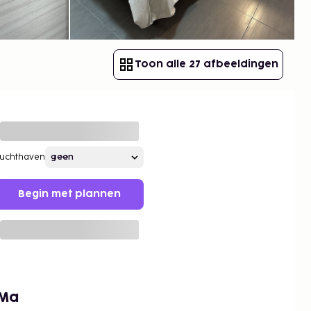
Toon alle 27 afbeeldingen
Luchthaven
Begin met plannen
oMa