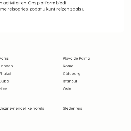
activiteiten. Ons platform biedt
zame reisopties, zodat u kunt reizen zoals u
Parijs
Playa de Palma
Londen
Rome
Phuket
Göteborg
Dubai
Istanbul
Nice
Oslo
Gezinsvriendelijke hotels
Stedenreis