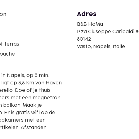
Adres
ron
B&B HoMa
P.za Giuseppe Garibaldi 
80142
f terras
Vasto, Napels, Italië
douche
 in Napels, op 5 min.
llo. Doe of je thuis
amers met een magnetron
n balkon. Maak je
Er is gratis wifi op de
vébadkamers met een
tikelen. Afstanden