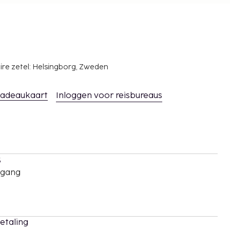
ire zetel: Helsingborg, Zweden
adeaukaart
Inloggen voor reisbureaus
s
oegang