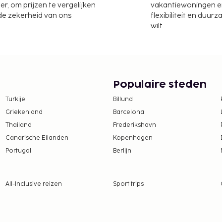
er, om prijzen te vergelijken
vakantiewoningen en 
 accommodatie heeft een
 de zekerheid van ons
flexibiliteit en duur
 maar profiteer ook van
wilt.
 Dagelijks kun je van
ntbijt voor onderweg.
te worden betaald. De
ijn:
Populaire steden
per persoon, per nacht
Turkije
Billund
niet van toepassing op
Griekenland
Barcelona
Thailand
Frederikshavn
tie aan ons heeft
Canarische Eilanden
Kopenhagen
Portugal
Berlijn
ns het inchecken
rekte identiteitsbewijs
All-Inclusive reizen
Sport trips
te betalingen bij deze
 overschrijden. Neem
ommodatie via de