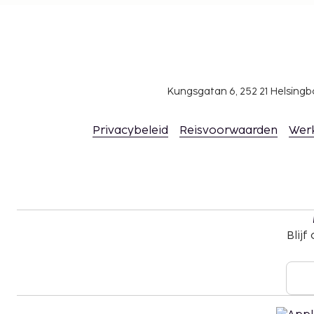
gegevens in de boekingsbevestiging.
Kungsgatan 6, 252 21 Helsin
Privacybeleid
Reisvoorwaarden
Wer
Blijf