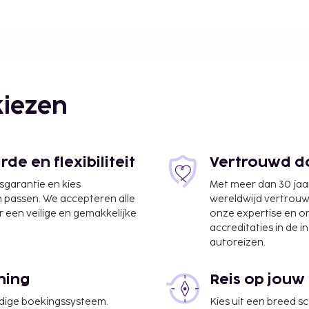
iezen
e en flexibiliteit
Vertrouwd do
jsgarantie en kies
Met meer dan 30 jaa
n passen. We accepteren alle
wereldwijd vertrou
 een veilige en gemakkelijke
onze expertise en 
km
accreditaties in de i
autoreizen.
chthaven Napels (NAP) -
ning
Reis op jouw
udige boekingssysteem.
Kies uit een breed s
kservice, een snelle