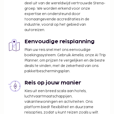
Assistentiedieren zijn vrijgesteld van toeslagen
deel uit van de wereldwijd vertrouwde Stena-
groep. We worden erkend voor onze
Toeslag voor late check-in: EUR 25 als je
expertise en ondersteund door
incheckt tussen 22.00 uur en 23.30 uur
toonaangevende accreditaties in de
industrie, vooral op het gebied van
Deze lijst is mogelijk niet volledig. Toeslagen en
autoreizen.
borgsommen zijn mogelijk excl. btw en kunnen
wijzigen.
Eenvoudige reisplanning
Wegens de nationale wetgeving mogen
Plan uw reis snel met ons eenvoudige
contante betalingen bij deze accommodatie
boekingssysteem. Gebruik Amelia, onze AI Trip
het bedrag van EUR 1000 niet overschrijden.
Planner, om prijzen te vergelijken en de beste
Neem voor meer informatie contact op met de
deals te vinden, met de zekerheid van ons
accommodatie via de gegevens in de
pakketbeschermingsplan.
boekingsbevestiging.
Het seizoensgebonden zwembad is geopend
Reis op jouw manier
van juni tot oktober.
Kies uit een breed scala aan hotels,
Aangrenzende kamers kunnen aangevraagd
luchtvaartmaatschappijen,
worden, afhankelijk van beschikbaarheid.
vakantiewoningen en activiteiten. Ons
Informeer rechtstreeks bij de accommodatie
platform biedt flexibiliteit en duurzame
reisopties, zodat u kunt reizen zoals u wilt.
via de contactgegevens in de