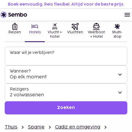
Boek eenvoudig. Reis flexibel. Altijd voor de beste prijs.
Reizen
Hotels
Vlucht +
Vluchten
Veerboot
Multi-
hotel
+ Hotel
stop
Waar wil je verblijven?
Wanneer?
Op elk moment
Reizigers
2 volwassenen
Zoeken
Thuis
Spanje
Cadiz en omgeving