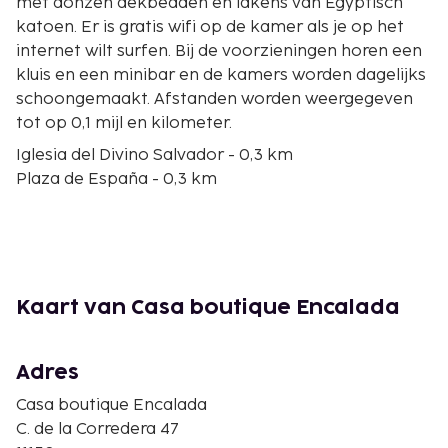
met donzen dekbedden en lakens van Egyptisch
katoen. Er is gratis wifi op de kamer als je op het
internet wilt surfen. Bij de voorzieningen horen een
kluis en een minibar en de kamers worden dagelijks
schoongemaakt. Afstanden worden weergegeven
tot op 0,1 mijl en kilometer.
Iglesia del Divino Salvador - 0,3 km
Plaza de España - 0,3 km
Castillo de la Vejer - 0,4 km
Arco de la Puerta Cerrada - 0,4 km
Kasteel - 0,4 km
Annie B's Spaanse Keuken - 0,4 km
Fundación NMAC - 7,2 km
Kaart van Casa boutique Encalada
Montenmedio Golf- en Countryclub - 7,3 km
Museo Del Atún - 8,5 km
Tajo Tower Trail - 11,6 km
Adres
Torre de Meca - 12,4 km
Casa boutique Encalada
Playa de la Yerbabuena - 13,2 km
C. de la Corredera 47
Golf van Cádiz - 13,6 km