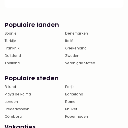
boekingsbevestiging.
Populaire landen
Spanje
Denemarken
Turkije
Italië
Frankrijk
Griekenland
Duitsland
Zweden
Thailand
Verenigde Staten
Populaire steden
Billund
Parijs
Playa de Palma
Barcelona
Londen
Rome
Frederikshavn
Phuket
Göteborg
Kopenhagen
Vakanties