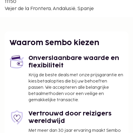
11150
Playa de El Palmar - 14,6 km
Vejer de la Frontera, Andalusië, Spanje
Strand van Zahara de los Atunes - 15 km
Enkele van de voorzieningen zijn een
bagageopslagruimte en een wasserij. Plezier
gegarandeerd dankzij een seizoensgebonden
Waarom Sembo kiezen
buitenzwembad of geniet van het uitzicht vanuit
een dakterras en een tuin. Dit landhuis heeft ook
conciërgeservices en een picknickplaats. Met de
Onverslaanbare waarde en
strandshuttle (toeslag) kom je zonder problemen
flexibiliteit
op het strand aan. Gasten van Casa boutique
Krijg de beste deals met onze prijsgarantie en
Encalada kunnen iets lekkers halen bij de
kies betaalopties die bij uw behoeften
snackbar/deli.
passen. We accepteren alle belangrijke
Toeslag voor parkeren in de buurt: EUR 26 per
betaalmethoden voor een veilige en
gemakkelijke transactie.
nacht (op 50 meter afstand; 24 uur geopend)
Toeslag voor huisdieren: EUR 50 per
Vertrouwd door reizigers
accommodatie (varieert op basis van
wereldwijd
verblijfsduur), plus EUR 50 eenmalige
schoonmaakkosten
Met meer dan 30 jaar ervaring maakt Sembo