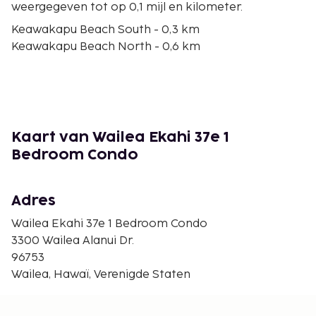
weergegeven tot op 0,1 mijl en kilometer.
Keawakapu Beach South - 0,3 km
Keawakapu Beach North - 0,6 km
Kihei Boat Ramp - 1,4 km
Shops at Wailea - 1,7 km
The Shops at Wailea - 1,7 km
Kamaole Beach Park 3 - 1,8 km
Kamaole Beach Park 2 - 2,2 km
Kaart van Wailea Ekahi 37e 1
Ulua Beach - 2,3 km
Bedroom Condo
Grand Wailea - 2,4 km
Wailea Beach - 2,4 km
Ulua Beach Park - 2,5 km
Adres
Mokapu Beach - 2,6 km
Wailea Ekahi 37e 1 Bedroom Condo
Kamaole Beach Park - 2,9 km
3300 Wailea Alanui Dr.
Charley Young Beach - 3,1 km
96753
Polo Beach - 3,7 km
Wailea, Hawaï, Verenigde Staten
De dichtstbijgelegen grootste luchthavens zijn:
Kahului, HI (OGG) - 24,7 km