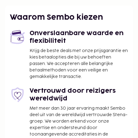
Kapalua, HI (JHM-West Maui) - 54,1 km
Hana, HI (HNM) - 99,3 km
Waarom Sembo kiezen
Profiteer zoveel mogelijk van recreatieve
voorzieningen, met onder meer een outdoor
Onverslaanbare waarde en
tennisbaan en fitnessfaciliteiten.
flexibiliteit
Kinderen verblijven gratis wanneer zij in
dezelfde kamer als hun ouders of voogd slapen
Krijg de beste deals met onze prijsgarantie en
en de aanwezige bedden gebruiken.
kies betaalopties die bij uw behoeften
passen. We accepteren alle belangrijke
Gasten kunnen overal contactloos betalen.
betaalmethoden voor een veilige en
gemakkelijke transactie.
Vertrouwd door reizigers
wereldwijd
Met meer dan 30 jaar ervaring maakt Sembo
deel uit van de wereldwijd vertrouwde Stena-
groep. We worden erkend voor onze
expertise en ondersteund door
toonaangevende accreditaties in de