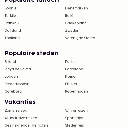
Populaire landen
Spanje
Denemarken
Turkije
Italië
Frankrijk
Griekenland
Duitsland
Zweden
Thailand
Verenigde Staten
Populaire steden
Billund
Parijs
Playa de Palma
Barcelona
Londen
Rome
Frederikshavn
Phuket
Göteborg
Kopenhagen
Vakanties
Zomerreizen
Winterreizen
All-Inclusive reizen
Sport trips
Gezinsvriendelijke hotels
Stedenreis