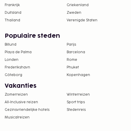
Frankrijk
Griekenland
Duitsland
Zweden
Thailand
Verenigde Staten
Populaire steden
Billund
Parijs
Playa de Palma
Barcelona
Londen
Rome
Frederikshavn
Phuket
Göteborg
Kopenhagen
Vakanties
Zomerreizen
Winterreizen
All-Inclusive reizen
Sport trips
Gezinsvriendelijke hotels
Stedenreis
Musicalreizen