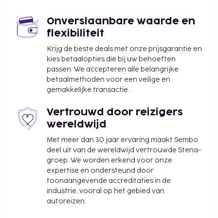
B&B kunnen genieten van een deugddoende
maaltijd in het restaurant. Dagelijks kun je tegen
Onverslaanbare waarde en
betaling genieten van een lekker uitgebreid ontbijt,
flexibiliteit
dat geserveerd wordt van 09.00 uur tot 11.00 uur.
Toeslag voor het uitgebreid ontbijt: ca. KES 500
Krijg de beste deals met onze prijsgarantie en
kies betaalopties die bij uw behoeften
voor volwassenen en ca. KES 500 voor kinderen
passen. We accepteren alle belangrijke
Deze lijst is mogelijk niet volledig. Toeslagen en
betaalmethoden voor een veilige en
gemakkelijke transactie.
borgsommen zijn mogelijk excl. btw en kunnen
wijzigen.
Vertrouwd door reizigers
Je dient vooraf te reserveren voor
wereldwijd
spabehandelingen. Reserveringen kun je voor je
Met meer dan 30 jaar ervaring maakt Sembo
aankomt maken als je contact opneemt met
deel uit van de wereldwijd vertrouwde Stena-
dit hotel via de gegevens in de
groep. We worden erkend voor onze
boekingsbevestiging.
expertise en ondersteund door
In deze accommodatie zijn huisdieren en
toonaangevende accreditaties in de
assistentiedieren niet toegestaan.
industrie, vooral op het gebied van
autoreizen.