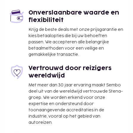
Laat jezelf verwennen met onsite massages of
Onverslaanbare waarde en
geniet van recreatieve voorzieningen zoals een
flexibiliteit
buitenzwembad.
Krijg de beste deals met onze prijsgarantie en
De volgende kosten dienen bij de accommodatie te
kies betaalopties die bij uw behoeften
worden betaald. De kosten kunnen inclusief
passen. We accepteren alle belangrijke
toepasselijke belastingen zijn:
betaalmethoden voor een veilige en
gemakkelijke transactie.
Schoonmaaktoeslag varieert op basis van
verblijfsduur en unit
Vertrouwd door reizigers
We hebben alle kosten vermeld die de
wereldwijd
accommodatie aan ons heeft doorgegeven.
Met meer dan 30 jaar ervaring maakt Sembo
Kinderen verblijven gratis wanneer zij in
deel uit van de wereldwijd vertrouwde Stena-
groep. We worden erkend voor onze
dezelfde kamer als hun ouders of voogd slapen
expertise en ondersteund door
en de aanwezige bedden gebruiken.
toonaangevende accreditaties in de
Gasten kunnen overal contactloos betalen.
industrie, vooral op het gebied van
autoreizen.