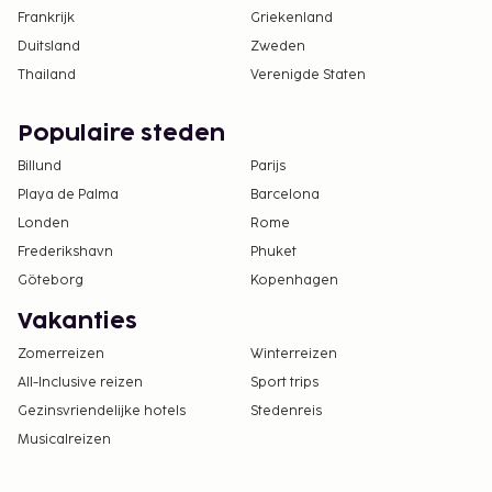
Frankrijk
Griekenland
Duitsland
Zweden
Thailand
Verenigde Staten
Populaire steden
Billund
Parijs
Playa de Palma
Barcelona
Londen
Rome
Frederikshavn
Phuket
Göteborg
Kopenhagen
Vakanties
Zomerreizen
Winterreizen
All-Inclusive reizen
Sport trips
Gezinsvriendelijke hotels
Stedenreis
Musicalreizen