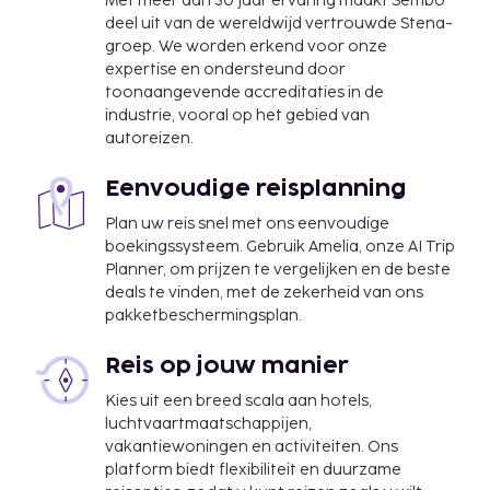
Met meer dan 30 jaar ervaring maakt Sembo
deel uit van de wereldwijd vertrouwde Stena-
Deze lijst is mogelijk niet volledig. Toeslagen en
groep. We worden erkend voor onze
borgsommen zijn mogelijk excl. btw en kunnen
expertise en ondersteund door
wijzigen.
toonaangevende accreditaties in de
industrie, vooral op het gebied van
Je dient vooraf te reserveren voor een spelletje
autoreizen.
golf. Reserveringen kun je voor je aankomt
maken als je contact opneemt met dit huisje via
Eenvoudige reisplanning
de gegevens in de boekingsbevestiging.
Plan uw reis snel met ons eenvoudige
boekingssysteem. Gebruik Amelia, onze AI Trip
Planner, om prijzen te vergelijken en de beste
deals te vinden, met de zekerheid van ons
pakketbeschermingsplan.
Reis op jouw manier
Kies uit een breed scala aan hotels,
luchtvaartmaatschappijen,
vakantiewoningen en activiteiten. Ons
platform biedt flexibiliteit en duurzame