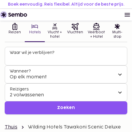
Boek eenvoudig. Reis flexibel. Altijd voor de beste prijs.
Reizen
Hotels
Vlucht +
Vluchten
Veerboot
Multi-
hotel
+ Hotel
stop
Waar wil je verblijven?
Wanneer?
Op elk moment
Reizigers
2 volwassenen
Zoeken
Thuis
Wilding Hotels Tawakoni Scenic Deluxe