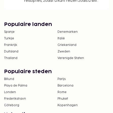
reisopties, zodat u kunt reizen zoals u wilt.
Populaire landen
Spanje
Denemarken
Turkije
Italië
Frankrijk
Griekenland
Duitsland
Zweden
Thailand
Verenigde Staten
Populaire steden
Billund
Parijs
Playa de Palma
Barcelona
Londen
Rome
Frederikshavn
Phuket
Göteborg
Kopenhagen