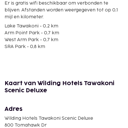
Er is gratis wifi beschikbaar om verbonden te
blijven. Afstanden worden weergegeven tot op 0,1
mijl en kilometer.
Lake Tawakoni - 0,2 km
Arm Point Park - 0,7 km
West Arm Park - 0,7 km
SRA Park - 0,8 km
West Tawakoni City Park - 2,3 km
Screech Owl Reach - 7,4 km
Sky Point Park - 8 km
Red Deer Park - 23,3 km
Ruby McKeowan Park - 24,3 km
Kaart van Wilding Hotels Tawakoni
Emory Livestock Auction - 25,6 km
Scenic Deluxe
Van Zandt County Park - 28,7 km
Clear Spring Scuba Park - 30 km
Stone River Golf Club - 34,6 km
Adres
Dallas Karting Complex - 35 km
Wilding Hotels Tawakoni Scenic Deluxe
Greenville Promenade - 35 km
800 Tomahawk Dr