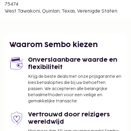
Enkele van de voorzieningen zijn een
75474
stomerij/wasserijservice en meertalig personeel.
West Tawakoni, Quinlan, Texas, Verenigde Staten
Ter plaatse heb je gratis parkeerplaatsen. De
accommodatie heeft een terras waar je van het
uitzicht kunt genieten, maar profiteer ook van
conciërgeservices en een picknickplaats.
Waarom Sembo kiezen
De volgende kosten dienen bij de accommodatie te
worden betaald. De kosten kunnen inclusief
Onverslaanbare waarde en
toepasselijke belastingen zijn:
flexibiliteit
Borgsom: USD 397 per accommodatie, per
Krijg de beste deals met onze prijsgarantie en
verblijf
kies betaalopties die bij uw behoeften
passen. We accepteren alle belangrijke
We hebben alle kosten vermeld die de
betaalmethoden voor een veilige en
accommodatie aan ons heeft doorgegeven.
gemakkelijke transactie.
Toeslag voor huisdieren: USD 25 per
accommodatie per verblijf, plus USD
Vertrouwd door reizigers
25 eenmalige schoonmaakkosten
wereldwijd
Assistentiedieren zijn vrijgesteld van toeslagen