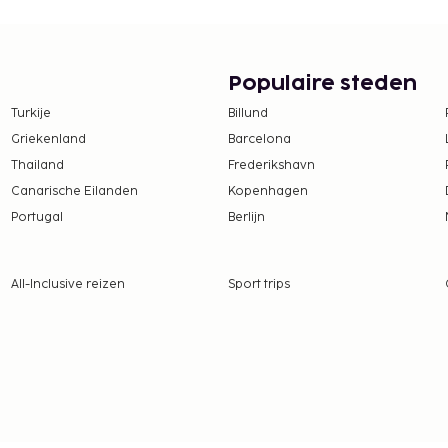
 borgsommen zijn mogelijk
Populaire steden
Turkije
Billund
Griekenland
Barcelona
Thailand
Frederikshavn
Canarische Eilanden
Kopenhagen
Portugal
Berlijn
All-Inclusive reizen
Sport trips