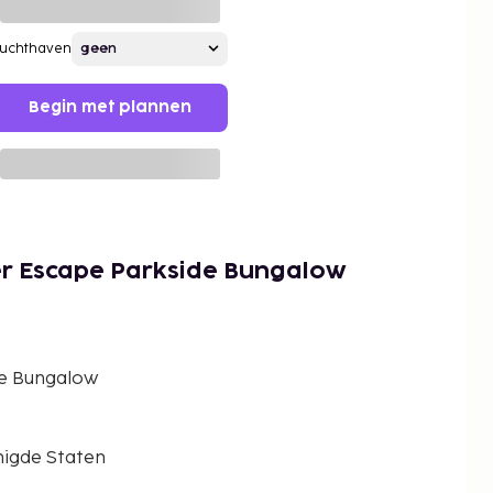
Luchthaven
Begin met plannen
er Escape Parkside Bungalow
de Bungalow
nigde Staten