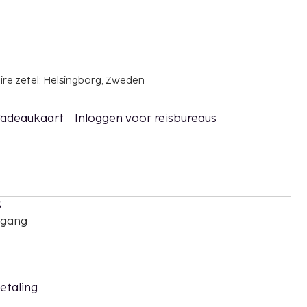
ire zetel: Helsingborg, Zweden
adeaukaart
Inloggen voor reisbureaus
s
oegang