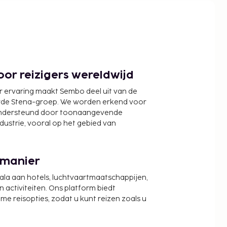
or reizigers wereldwijd
r ervaring maakt Sembo deel uit van de
wde Stena-groep. We worden erkend voor
ondersteund door toonaangevende
ndustrie, vooral op het gebied van
 manier
cala aan hotels, luchtvaartmaatschappijen,
activiteiten. Ons platform biedt
zame reisopties, zodat u kunt reizen zoals u