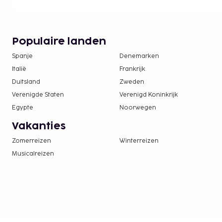
Deze lijst is mogelijk niet volledig. Toeslagen en
excl. btw en kunnen wijzigen.
Populaire landen
Spanje
Denemarken
Italië
Frankrijk
Duitsland
Zweden
Verenigde Staten
Verenigd Koninkrijk
Egypte
Noorwegen
Vakanties
Zomerreizen
Winterreizen
Musicalreizen