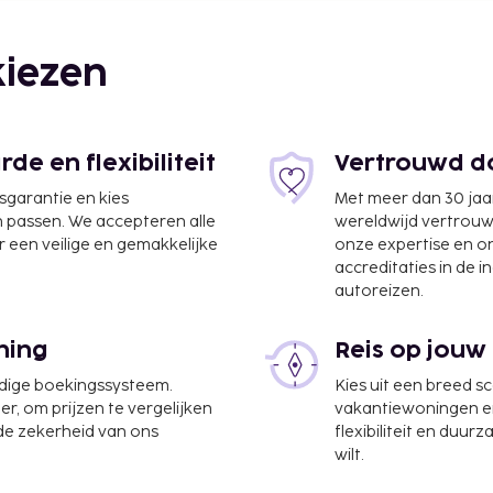
iezen
e en flexibiliteit
Vertrouwd do
jsgarantie en kies
Met meer dan 30 jaa
n passen. We accepteren alle
wereldwijd vertrou
 een veilige en gemakkelijke
onze expertise en 
accreditaties in de i
autoreizen.
 Crosse) - 44,6 km
hester) - 88,2 km
ning
Reis op jouw
er van de handige
udige boekingssysteem.
Kies uit een breed s
er, om prijzen te vergelijken
vakantiewoningen en 
 de zekerheid van ons
flexibiliteit en duur
per nacht
wilt.
n