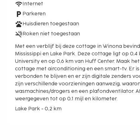
Internet
Parkeren
Huisdieren toegestaan
Roken niet toegestaan
Met een verblijf bij deze cottage in Winona bevind 
Mississippi en Lake Park. Deze cottage ligt op 0,4 km van Winona State
University en op 0,6 km van Huff Center. Maak het
cottage met airconditioning en een smart-tv. Er is
verbonden te blijven en er zijn digitale zenders vo
zijn verschillende voorzieningen aanwezig, waaro
wasmachines/drogers en een plafondventilator. 
weergegeven tot op 0,1 mijl en kilometer.
Lake Park - 0,2 km
Winona State University - 0,4 km
Huff Center - 0,6 km
Altra Federal Credit Union Stadium - 0,9 km
Lake Lodge Recreation Center - 1 km