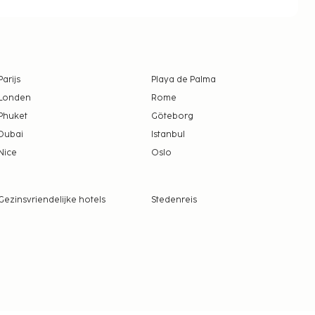
Parijs
Playa de Palma
Londen
Rome
Phuket
Göteborg
Dubai
Istanbul
Nice
Oslo
Gezinsvriendelijke hotels
Stedenreis