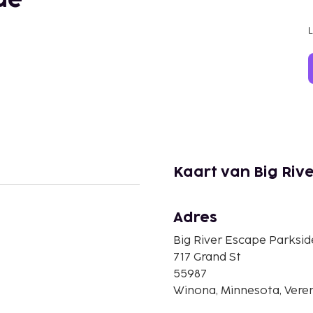
de
Kaart van Big Riv
Adres
Big River Escape Parksi
717 Grand St
55987
Winona, Minnesota, Vere