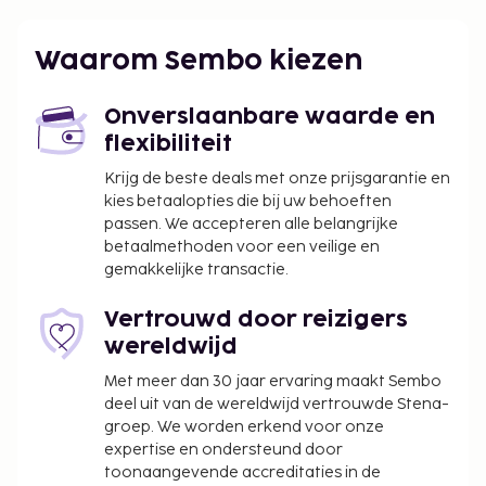
gebruik van handige voorzieningen zoals gratis wifi,
een televisie in de gemeenschappelijke ruimte en
Waarom Sembo kiezen
hulp bij uitstapjes/tickets. Gasten van LA FLORA
GEMSTONE RESORTS kunnen genieten van een
Onverslaanbare waarde en
deugddoende maaltijd in het restaurant. Dagelijks
flexibiliteit
kun je tegen betaling genieten van een lekker
ontbijtbuffet, dat geserveerd wordt van 08.30 uur
Krijg de beste deals met onze prijsgarantie en
tot 10.30 uur.
kies betaalopties die bij uw behoeften
passen. We accepteren alle belangrijke
Ontbijttoeslag voor het ontbijtbuffet: ca. INR
betaalmethoden voor een veilige en
150–200 voor volwassenen en ca. INR 75–150
gemakkelijke transactie.
voor kinderen
Vertrouwd door reizigers
Deze lijst is mogelijk niet volledig. Toeslagen en
wereldwijd
borgsommen zijn mogelijk excl. btw en kunnen
wijzigen.
Met meer dan 30 jaar ervaring maakt Sembo
deel uit van de wereldwijd vertrouwde Stena-
In deze accommodatie zijn huisdieren en
groep. We worden erkend voor onze
assistentiedieren niet toegestaan.
expertise en ondersteund door
toonaangevende accreditaties in de