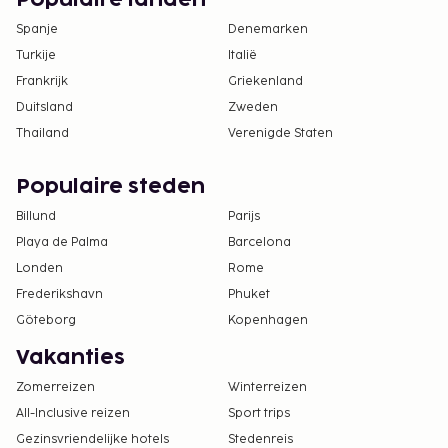
Populaire landen
Spanje
Denemarken
Turkije
Italië
Frankrijk
Griekenland
Duitsland
Zweden
Thailand
Verenigde Staten
Populaire steden
Billund
Parijs
Playa de Palma
Barcelona
Londen
Rome
Frederikshavn
Phuket
Göteborg
Kopenhagen
Vakanties
Zomerreizen
Winterreizen
All-Inclusive reizen
Sport trips
Gezinsvriendelijke hotels
Stedenreis