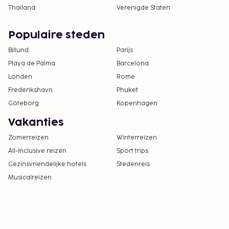
Thailand
Verenigde Staten
Populaire steden
Billund
Parijs
Playa de Palma
Barcelona
Londen
Rome
Frederikshavn
Phuket
Göteborg
Kopenhagen
Vakanties
Zomerreizen
Winterreizen
All-Inclusive reizen
Sport trips
Gezinsvriendelijke hotels
Stedenreis
Musicalreizen