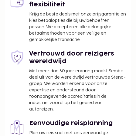
flexibiliteit
accommodatie aan ons heeft doorgegeven.
Krijg de beste deals met onze prijsgarantie en
Dineren: EUR 15
kies betaalopties die bij uw behoeften
passen. We accepteren alle belangrijke
Deze lijst is mogelijk niet volledig. Toeslagen en
betaalmethoden voor een veilige en
borgsommen zijn mogelijk excl. btw en kunnen
gemakkelijke transactie.
wijzigen.
Vertrouwd door reizigers
wereldwijd
Met meer dan 30 jaar ervaring maakt Sembo
deel uit van de wereldwijd vertrouwde Stena-
groep. We worden erkend voor onze
expertise en ondersteund door
toonaangevende accreditaties in de
industrie, vooral op het gebied van
autoreizen.
Eenvoudige reisplanning
Plan uw reis snel met ons eenvoudige