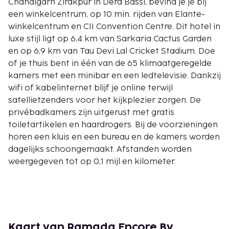
Chandigarh Zirakpur in Dera Bassi, bevind je je bij
een winkelcentrum, op 10 min. rijden van Elante-
winkelcentrum en CII Convention Centre. Dit hotel in
luxe stijl ligt op 6,4 km van Sarkaria Cactus Garden
en op 6,9 km van Tau Devi Lal Cricket Stadium. Doe
of je thuis bent in één van de 65 klimaatgeregelde
kamers met een minibar en een ledtelevisie. Dankzij
wifi of kabelinternet blijf je online terwijl
satellietzenders voor het kijkplezier zorgen. De
privébadkamers zijn uitgerust met gratis
toiletartikelen en haardrogers. Bij de voorzieningen
horen een kluis en een bureau en de kamers worden
dagelijks schoongemaakt. Afstanden worden
weergegeven tot op 0,1 mijl en kilometer.
Sarkaria Cactus Garden - 6,4 km
Elante-winkelcentrum - 6,7 km
Tau Devi Lal Cricket Stadium - 6,9 km
CII Convention Centre - 7,1 km
ChhatBir Zoo - 7,7 km
Kaart van Ramada Encore By