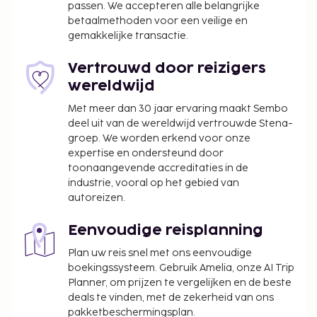
passen. We accepteren alle belangrijke
3 vergaderruimtes. Ter plaatse heb je een gratis
betaalmethoden voor een veilige en
valetparkeerservice. Je vindt recreatieve
gemakkelijke transactie.
voorzieningen zoals een 24-uurs healthclub,
karaoke en een seizoensgebonden buitenzwembad
Vertrouwd door reizigers
vast leuk. Enkele voorzieningen van dit hotel zijn
wereldwijd
conciërgeservices, huwelijksservices en een balzaal.
Met meer dan 30 jaar ervaring maakt Sembo
Ga iets eten bij Pateo, een van de 2 restaurants van
deel uit van de wereldwijd vertrouwde Stena-
dit hotel, of blijf lekker binnen en profiteer van de
groep. We worden erkend voor onze
24-uurs roomservice. Er zijn ook snacks
expertise en ondersteund door
beschikbaar in de koffiebar/het café. Maak kennis
toonaangevende accreditaties in de
industrie, vooral op het gebied van
met andere gasten tijdens een gratis receptie,
autoreizen.
dagelijks aangeboden. Ontspan met een lekker fris
drankje van een poolbar of één van de 2
Eenvoudige reisplanning
bars/lounges. Dagelijks kun je tegen betaling
genieten van een lekker ontbijtbuffet, dat
Plan uw reis snel met ons eenvoudige
boekingssysteem. Gebruik Amelia, onze AI Trip
geserveerd wordt van 07.30 uur tot 10.30 uur. De
Planner, om prijzen te vergelijken en de beste
volgende voorzieningen zijn elk jaar gesloten buiten
deals te vinden, met de zekerheid van ons
het seizoen. Ze zijn gesloten van 1 oktober tot 15
pakketbeschermingsplan.