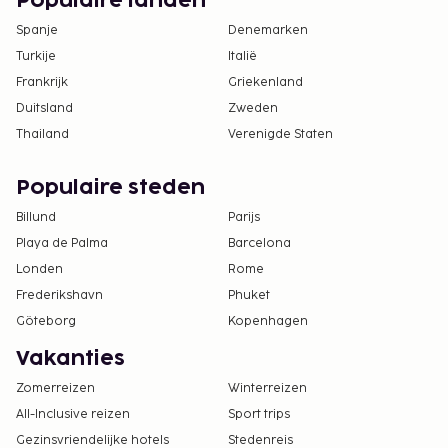
Populaire landen
Spanje
Denemarken
Turkije
Italië
Frankrijk
Griekenland
Duitsland
Zweden
Thailand
Verenigde Staten
Populaire steden
Billund
Parijs
Playa de Palma
Barcelona
Londen
Rome
Frederikshavn
Phuket
Göteborg
Kopenhagen
Vakanties
Zomerreizen
Winterreizen
All-Inclusive reizen
Sport trips
Gezinsvriendelijke hotels
Stedenreis