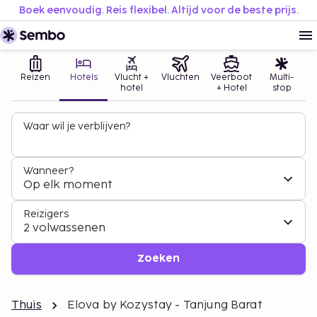
Boek eenvoudig. Reis flexibel. Altijd voor de beste prijs.
Reizen
Hotels
Vlucht +
Vluchten
Veerboot
Multi-
hotel
+ Hotel
stop
Waar wil je verblijven?
Wanneer?
Op elk moment
Reizigers
2 volwassenen
Zoeken
Thuis
Elova by Kozystay - Tanjung Barat