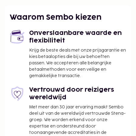
Jakarta (HLP-Halim Perdanakusuma Intl.) - 15,5 km
Jakarta (CGK-Soekarno-Hatta Intl.) - 41,6 km
Waarom Sembo kiezen
Enkele van de voorzieningen zijn een lift en een
waterkoeler. Ter plaatse heb je parkeerplaatsen.
Onverslaanbare waarde en
Profiteer zoveel mogelijk van recreatieve
flexibiliteit
voorzieningen, met onder meer een
buitenzwembad, een bubbelbad en een sauna.
Krijg de beste deals met onze prijsgarantie en
kies betaalopties die bij uw behoeften
De volgende kosten dienen bij de accommodatie te
passen. We accepteren alle belangrijke
worden betaald. De kosten kunnen inclusief
betaalmethoden voor een veilige en
toepasselijke belastingen zijn:
gemakkelijke transactie.
Vóór het inchecken dien je een borgsom van
Vertrouwd door reizigers
IDR 500000 te betalen.
wereldwijd
We hebben alle kosten vermeld die de
Met meer dan 30 jaar ervaring maakt Sembo
accommodatie aan ons heeft doorgegeven.
deel uit van de wereldwijd vertrouwde Stena-
Parkeerkosten: IDR 120000 per dag
groep. We worden erkend voor onze
expertise en ondersteund door
Deze lijst is mogelijk niet volledig. Toeslagen en
toonaangevende accreditaties in de