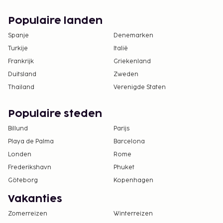
Populaire landen
Spanje
Denemarken
Turkije
Italië
Frankrijk
Griekenland
Duitsland
Zweden
Thailand
Verenigde Staten
Populaire steden
Billund
Parijs
Playa de Palma
Barcelona
Londen
Rome
Frederikshavn
Phuket
Göteborg
Kopenhagen
Vakanties
Zomerreizen
Winterreizen