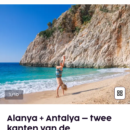
1
/
10
Alanya + Antalya – twee
kanten van de