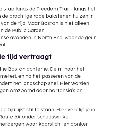
e stap langs de Freedom Trail - langs het
en de prachtige rode bakstenen huizen in
van de tijd. Maar Boston is niet alleen
in de Public Garden,
aanse avonden in North End, waar de geur
ult.
e tijd vertraagt
je Boston achter je. De rit naar het
ometer), en na het passeren van de
dert het landschap snel. Hier worden
 wegen omzoomd door hortensia's en
ijd lijkt stil te staan. Hier verblijf je in
s Route 6A onder schaduwrijke
 herbergen waar kaarslicht en donker