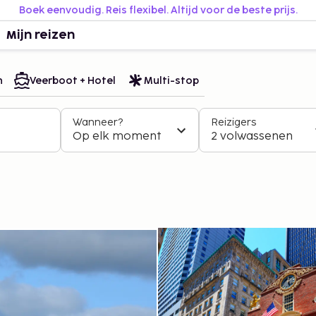
Boek eenvoudig. Reis flexibel. Altijd voor de beste prijs.
Mijn reizen
n
Veerboot + Hotel
Multi-stop
Wanneer?
Reizigers
Op elk moment
2 volwassenen