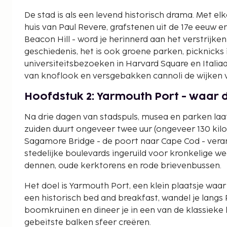
De stad is als een levend historisch drama. Met elk
huis van Paul Revere, grafstenen uit de 17e eeuw 
Beacon Hill - word je herinnerd aan het verstrijken 
geschiedenis, het is ook groene parken, picknicks 
universiteitsbezoeken in Harvard Square en Itali
van knoflook en versgebakken cannoli de wijken v
Hoofdstuk 2: Yarmouth Port - waar d
Na drie dagen van stadspuls, musea en parken laat 
zuiden duurt ongeveer twee uur (ongeveer 130 kil
Sagamore Bridge - de poort naar Cape Cod - veran
stedelijke boulevards ingeruild voor kronkelige
dennen, oude kerktorens en rode brievenbussen.
Het doel is Yarmouth Port, een klein plaatsje waar de t
een historisch bed and breakfast, wandel je lang
boomkruinen en dineer je in een van de klassieke
gebeitste balken sfeer creëren.