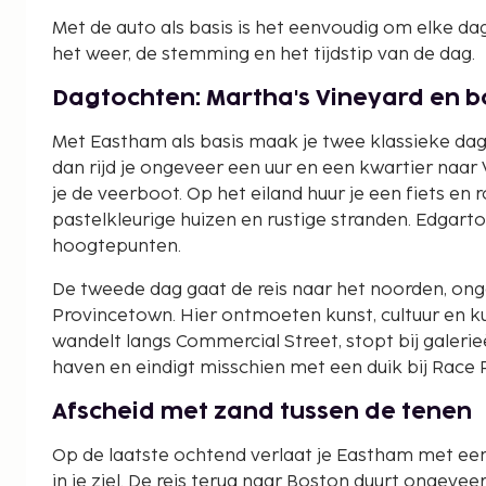
Met de auto als basis is het eenvoudig om elke dag
het weer, de stemming en het tijdstip van de dag.
Dagtochten: Martha's Vineyard en 
Met Eastham als basis maak je twee klassieke dag
dan rijd je ongeveer een uur en een kwartier naa
je de veerboot. Op het eiland huur je een fiets en r
pastelkleurige huizen en rustige stranden. Edgart
hoogtepunten.
De tweede dag gaat de reis naar het noorden, on
Provincetown. Hier ontmoeten kunst, cultuur en kus
wandelt langs Commercial Street, stopt bij galerie
haven en eindigt misschien met een duik bij Race 
Afscheid met zand tussen de tenen
Op de laatste ochtend verlaat je Eastham met een c
in je ziel. De reis terug naar Boston duurt ongeve