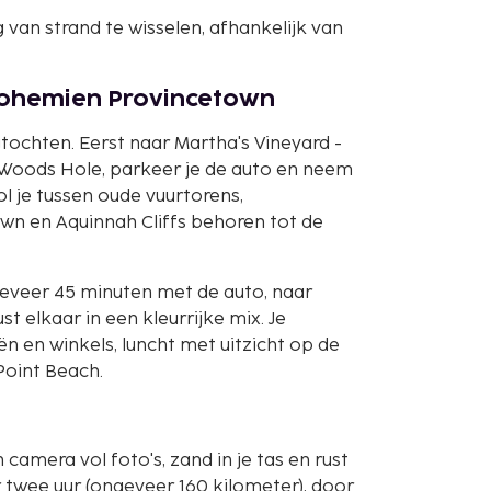
 van strand te wisselen, afhankelijk van
bohemien Provincetown
tochten. Eerst naar Martha's Vineyard -
r Woods Hole, parkeer je de auto en neem
ol je tussen oude vuurtorens,
own en Aquinnah Cliffs behoren tot de
geveer 45 minuten met de auto, naar
t elkaar in een kleurrijke mix. Je
ën en winkels, luncht met uitzicht op de
Point Beach.
amera vol foto's, zand in je tas en rust
er twee uur (ongeveer 160 kilometer), door