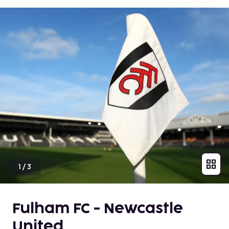
1
/
3
Fulham FC - Newcastle
United