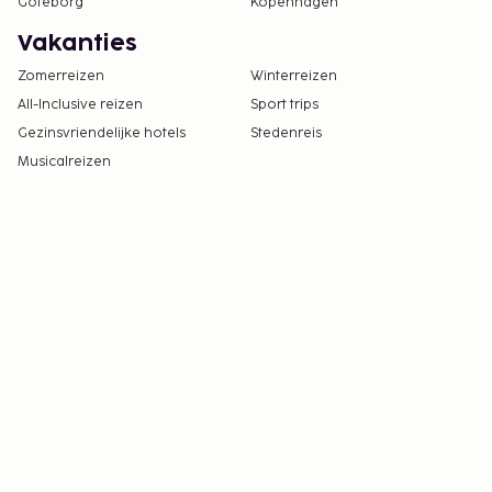
Göteborg
Kopenhagen
Vakanties
Zomerreizen
Winterreizen
All-Inclusive reizen
Sport trips
Gezinsvriendelijke hotels
Stedenreis
Musicalreizen