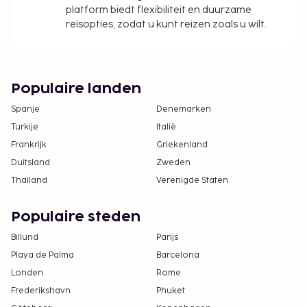
platform biedt flexibiliteit en duurzame
reisopties, zodat u kunt reizen zoals u wilt.
Populaire landen
Spanje
Denemarken
Turkije
Italië
Frankrijk
Griekenland
Duitsland
Zweden
Thailand
Verenigde Staten
Populaire steden
Billund
Parijs
Playa de Palma
Barcelona
Londen
Rome
Frederikshavn
Phuket