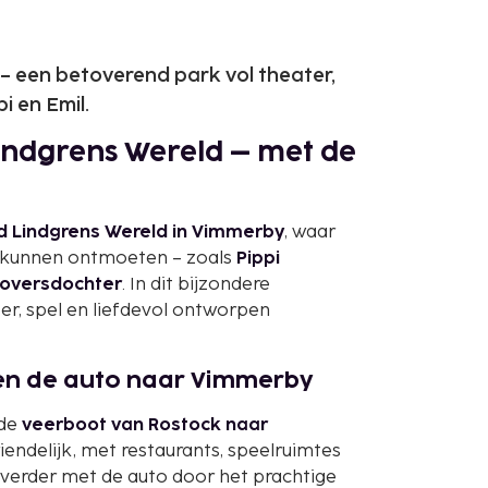
– een betoverend park vol theater,
i en Emil.
Lindgrens Wereld – met de
id Lindgrens Wereld in Vimmerby
, waar
n kunnen ontmoeten – zoals
Pippi
Roversdochter
. In dit bijzondere
r, spel en liefdevol ontworpen
y en de auto naar Vimmerby
 de
veerboot van Rostock naar
iendelijk, met restaurants, speelruimtes
e verder met de auto door het prachtige