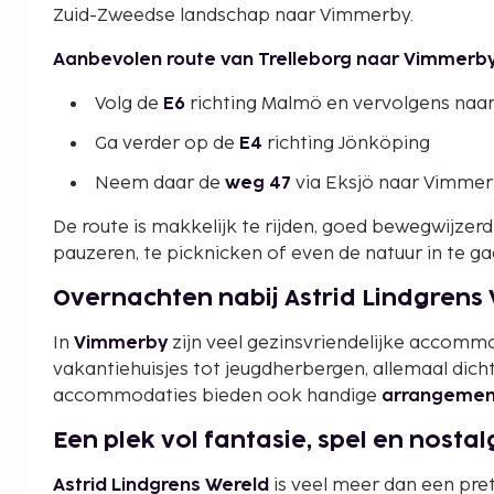
Zuid-Zweedse landschap naar Vimmerby.
Aanbevolen route van Trelleborg naar Vimmerby
Volg de
E6
richting Malmö en vervolgens naa
Ga verder op de
E4
richting Jönköping
Neem daar de
weg 47
via Eksjö naar Vimme
De route is makkelijk te rijden, goed bewegwijzer
pauzeren, te picknicken of even de natuur in te ga
Overnachten nabij Astrid Lindgrens
In
Vimmerby
zijn veel gezinsvriendelijke accomm
vakantiehuisjes tot jeugdherbergen, allemaal dic
accommodaties bieden ook handige
arrangement
Een plek vol fantasie, spel en nostal
Astrid Lindgrens Wereld
is veel meer dan een pret