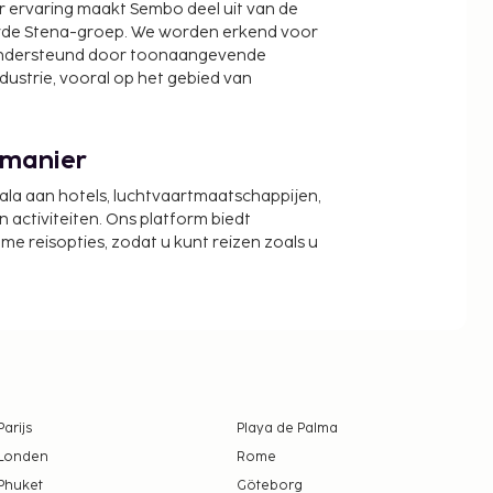
r ervaring maakt Sembo deel uit van de
wde Stena-groep. We worden erkend voor
ondersteund door toonaangevende
ndustrie, vooral op het gebied van
 manier
cala aan hotels, luchtvaartmaatschappijen,
activiteiten. Ons platform biedt
zame reisopties, zodat u kunt reizen zoals u
Parijs
Playa de Palma
Londen
Rome
Phuket
Göteborg