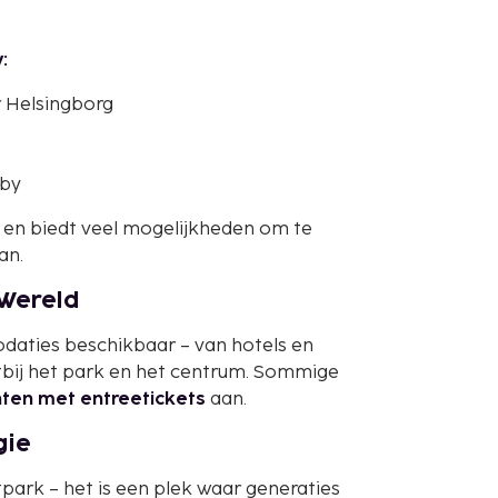
:
r Helsingborg
rby
d en biedt veel mogelijkheden om te
an.
 Wereld
odaties beschikbaar – van hotels en
htbij het park en het centrum. Sommige
en met entreetickets
aan.
gie
park – het is een plek waar generaties