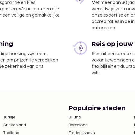
jsgarantie en kies
Met meer dan 30 jaa
n passen. We accepteren alle
wereldwijd vertrou
 een veilige en gemakkelijke
onze expertise en 
accreditaties in de i
autoreizen.
ning
Reis op jouw
udige boekingssysteem.
Kies uit een breed s
er, om prijzen te vergelijken
vakantiewoningen en 
 de zekerheid van ons
flexibiliteit en duur
wilt.
Populaire steden
Turkije
Billund
Griekenland
Barcelona
Thailand
Frederikshavn