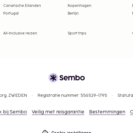
Canarische Eilanden
Kopenhagen
Portugal
Berlijn
All-Inclusive reizen
Sport trips
gborg, ZWEDEN
Registratie nummer: 556529-1795
Statuta
k bij Sembo
Veilig met reisgarantie
Bestemmingen
C