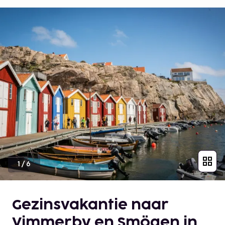
1
/
6
Gezinsvakantie naar
Vimmerby en Smögen in