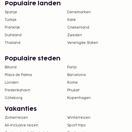
Populaire landen
Spanje
Denemarken
Turkije
Italië
Frankrijk
Griekenland
Duitsland
Zweden
Thailand
Verenigde Staten
Populaire steden
Billund
Parijs
Playa de Palma
Barcelona
Londen
Rome
Frederikshavn
Phuket
Göteborg
Kopenhagen
Vakanties
Zomerreizen
Winterreizen
All-Inclusive reizen
Sport trips