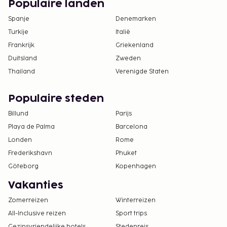
Populaire landen
Spanje
Denemarken
Turkije
Italië
Frankrijk
Griekenland
Duitsland
Zweden
Thailand
Verenigde Staten
Populaire steden
Billund
Parijs
Playa de Palma
Barcelona
Londen
Rome
Frederikshavn
Phuket
Göteborg
Kopenhagen
Vakanties
Zomerreizen
Winterreizen
All-Inclusive reizen
Sport trips
Gezinsvriendelijke hotels
Stedenreis