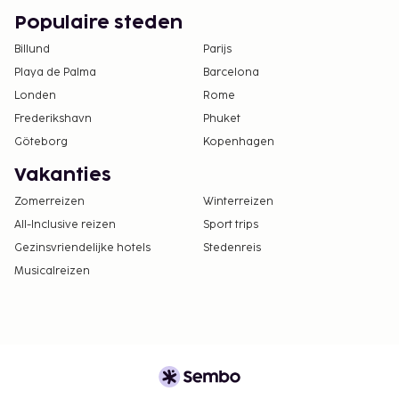
Populaire steden
Billund
Parijs
Playa de Palma
Barcelona
Londen
Rome
Frederikshavn
Phuket
Göteborg
Kopenhagen
Vakanties
Zomerreizen
Winterreizen
All-Inclusive reizen
Sport trips
Gezinsvriendelijke hotels
Stedenreis
Musicalreizen