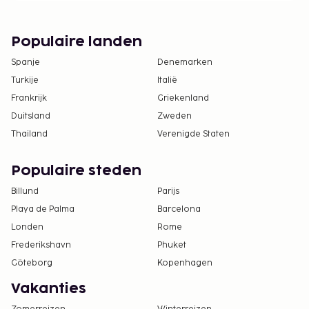
Populaire landen
Spanje
Denemarken
Turkije
Italië
Frankrijk
Griekenland
Duitsland
Zweden
Thailand
Verenigde Staten
Populaire steden
Billund
Parijs
Playa de Palma
Barcelona
Londen
Rome
Frederikshavn
Phuket
Göteborg
Kopenhagen
Vakanties