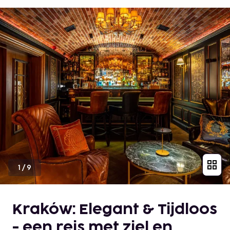
1
/
9
Kraków: Elegant & Tijdloos
- een reis met ziel en