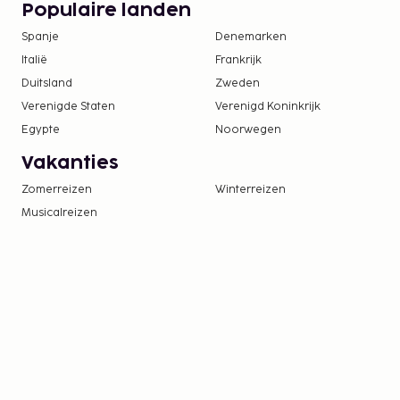
Populaire landen
Spanje
Denemarken
Italië
Frankrijk
Duitsland
Zweden
Verenigde Staten
Verenigd Koninkrijk
Egypte
Noorwegen
Vakanties
Zomerreizen
Winterreizen
Musicalreizen