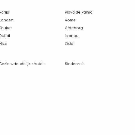
Parijs
Playa de Palma
Londen
Rome
Phuket
Göteborg
Dubai
Istanbul
Nice
Oslo
Gezinsvriendelijke hotels
Stedenreis