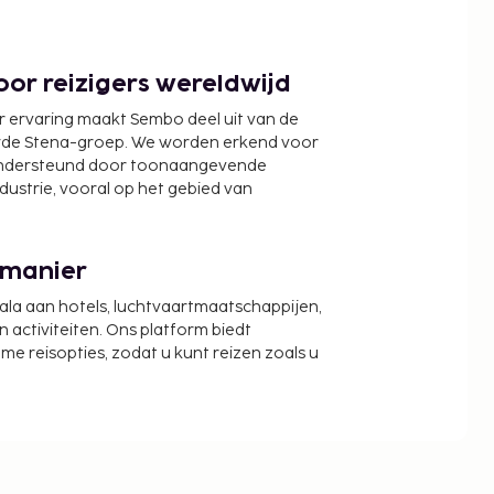
or reizigers wereldwijd
r ervaring maakt Sembo deel uit van de
wde Stena-groep. We worden erkend voor
ondersteund door toonaangevende
ndustrie, vooral op het gebied van
 manier
cala aan hotels, luchtvaartmaatschappijen,
activiteiten. Ons platform biedt
zame reisopties, zodat u kunt reizen zoals u