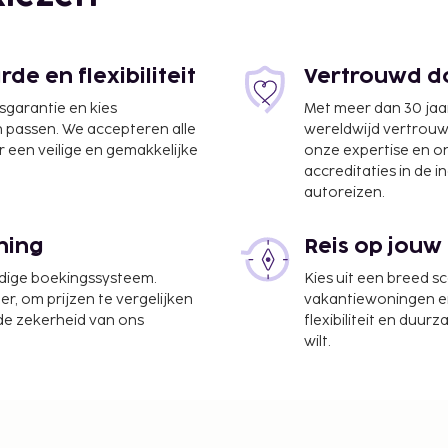
e en flexibiliteit
Vertrouwd do
jsgarantie en kies
Met meer dan 30 jaa
n passen. We accepteren alle
wereldwijd vertrou
 een veilige en gemakkelijke
onze expertise en 
accreditaties in de i
autoreizen.
ning
Reis op jouw
udige boekingssysteem.
Kies uit een breed s
er, om prijzen te vergelijken
vakantiewoningen en 
 de zekerheid van ons
flexibiliteit en duur
wilt.