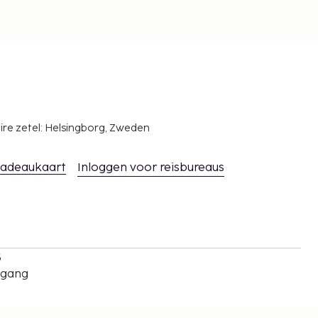
ire zetel: Helsingborg, Zweden
adeaukaart
Inloggen voor reisbureaus
s
oegang