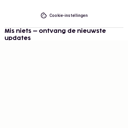
Cookie-instellingen
Mis niets – ontvang de nieuwste
updates
Blijf op de hoogte! Ontvang reisinspiratie, handige
tips en toegang tot exclusieve aanbiedingen.
Abonneren
©
2026
Stena Line Travel Group AB