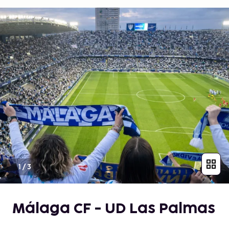
1
/
3
Málaga CF - UD Las Palmas