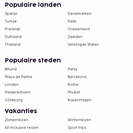
Populaire landen
Spanje
Denemarken
Turkije
Italië
Frankrijk
Griekenland
Duitsland
Zweden
Thailand
Verenigde Staten
Populaire steden
Billund
Parijs
Playa de Palma
Barcelona
Londen
Rome
Frederikshavn
Phuket
Göteborg
Kopenhagen
Vakanties
Zomerreizen
Winterreizen
All-Inclusive reizen
Sport trips