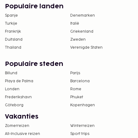
Populaire landen
Spanje
Denemarken
Turkije
Italië
Frankrijk
Griekenland
Duitsland
Zweden
Thailand
Verenigde Staten
Populaire steden
Billund
Parijs
Playa de Palma
Barcelona
Londen
Rome
Frederikshavn
Phuket
Göteborg
Kopenhagen
Vakanties
Zomerreizen
Winterreizen
All-Inclusive reizen
Sport trips