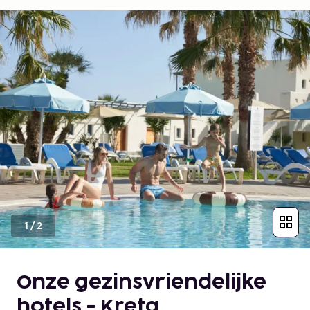
1
/
2
Onze gezinsvriendelijke
hotels - Kreta