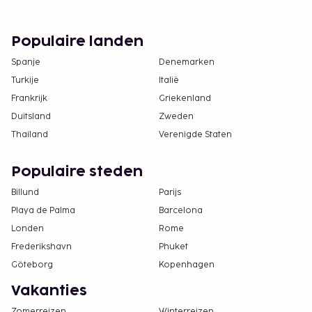
Populaire landen
Spanje
Denemarken
Turkije
Italië
Frankrijk
Griekenland
Duitsland
Zweden
Thailand
Verenigde Staten
Populaire steden
Billund
Parijs
Playa de Palma
Barcelona
Londen
Rome
Frederikshavn
Phuket
Göteborg
Kopenhagen
Vakanties
Zomerreizen
Winterreizen