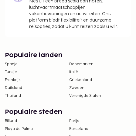
Kies uit een breed scala aan hotels,
luchtvaartmaatschappijen,
vakantiewoningen en activiteiten. Ons
platform biedt flexibiliteit en duurzame
reisopties, zodat u kunt reizen zoals u wilt.
Populaire landen
Spanje
Denemarken
Turkije
Italië
Frankrijk
Griekenland
Duitsland
Zweden
Thailand
Verenigde Staten
Populaire steden
Billund
Parijs
Playa de Palma
Barcelona