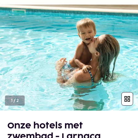
1
/
2
Onze hotels met
zwembad - Larnaca