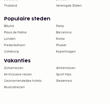
Thailand
Verenigde Staten
Populaire steden
Billund
Parijs
Playa de Palma
Barcelona
Londen
Rome
Frederikshavn
Phuket
Göteborg
Kopenhagen
Vakanties
Zomerreizen
Winterreizen
All-Inclusive reizen
Sport trips
Gezinsvriendelijke hotels
Stedenreis
Musicalreizen