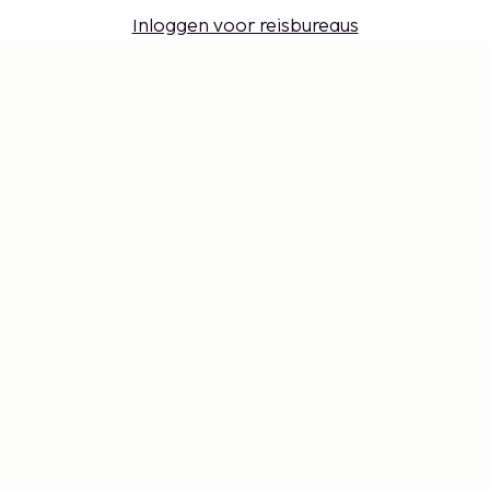
Inloggen voor reisbureaus
Cookie-instellingen
Mis niets – ontvang de nieuwste
updates
Blijf op de hoogte! Ontvang reisinspiratie, handige
tips en toegang tot exclusieve aanbiedingen.
Abonneren