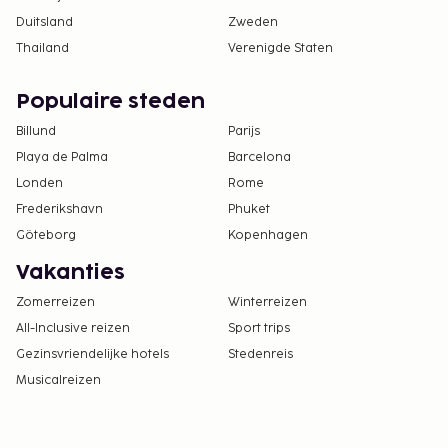
Duitsland
Zweden
Thailand
Verenigde Staten
Populaire steden
Billund
Parijs
Playa de Palma
Barcelona
Londen
Rome
Frederikshavn
Phuket
Göteborg
Kopenhagen
Vakanties
Zomerreizen
Winterreizen
All-Inclusive reizen
Sport trips
Gezinsvriendelijke hotels
Stedenreis
Musicalreizen