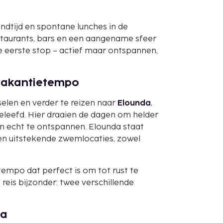
dtijd en spontane lunches in de
staurants, bars en een aangename sfeer
ale eerste stop – actief maar ontspannen,
 vakantietempo
selen en verder te reizen naar
Elounda
,
eleefd. Hier draaien de dagen om helder
om echt te ontspannen. Elounda staat
 en uitstekende zwemlocaties, zowel
tempo dat perfect is om tot rust te
is bijzonder: twee verschillende
da