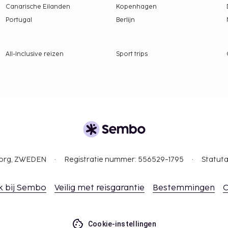
Canarische Eilanden
Kopenhagen
Portugal
Berlijn
All-Inclusive reizen
Sport trips
gborg, ZWEDEN
Registratie nummer: 556529-1795
Statuta
k bij Sembo
Veilig met reisgarantie
Bestemmingen
C
Cookie-instellingen