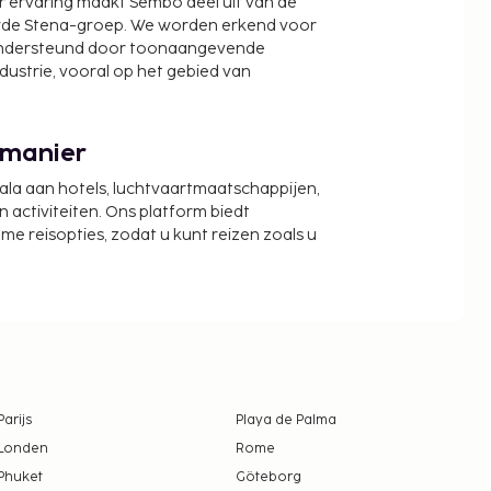
r ervaring maakt Sembo deel uit van de
wde Stena-groep. We worden erkend voor
ondersteund door toonaangevende
ndustrie, vooral op het gebied van
 manier
cala aan hotels, luchtvaartmaatschappijen,
activiteiten. Ons platform biedt
zame reisopties, zodat u kunt reizen zoals u
Parijs
Playa de Palma
Londen
Rome
Phuket
Göteborg