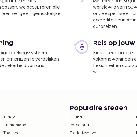
jsgarantie en kies
Met meer dan 30 jaa
n passen. We accepteren alle
wereldwijd vertrou
 een veilige en gemakkelijke
onze expertise en 
accreditaties in de i
autoreizen.
ning
Reis op jouw
udige boekingssysteem.
Kies uit een breed s
er, om prijzen te vergelijken
vakantiewoningen en 
 de zekerheid van ons
flexibiliteit en duur
wilt.
Populaire steden
Turkije
Billund
Griekenland
Barcelona
Thailand
Frederikshavn