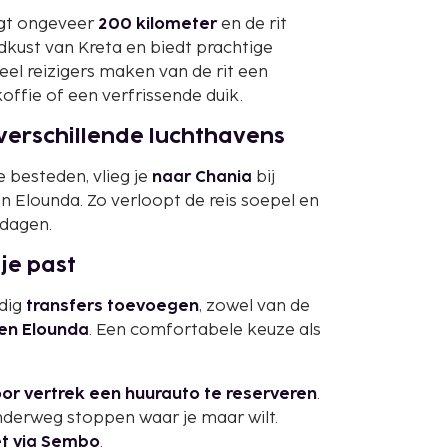
agt ongeveer
200 kilometer
en de rit
rdkust van Kreta en biedt prachtige
Veel reizigers maken van de rit een
offie of een verfrissende duik.
 verschillende luchthavens
 besteden, vlieg je
naar Chania
bij
 in Elounda. Zo verloopt de reis soepel en
 dagen.
 je past
udig
transfers toevoegen
, zowel van de
en Elounda
. Een comfortabele keuze als
or vertrek een huurauto te reserveren
.
nderweg stoppen waar je maar wilt.
et via Sembo
.