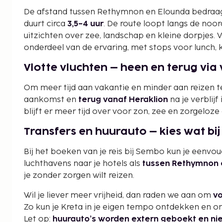
De afstand tussen Rethymnon en Elounda bedra
duurt circa
3,5–4 uur
. De route loopt langs de noo
uitzichten over zee, landschap en kleine dorpjes. 
onderdeel van de ervaring, met stops voor lunch, k
Vlotte vluchten – heen en terug via
Om meer tijd aan vakantie en minder aan reizen te
aankomst en
terug vanaf Heraklion
na je verblijf
blijft er meer tijd over voor zon, zee en zorgeloze
Transfers en huurauto – kies wat bij
Bij het boeken van je reis bij Sembo kun je eenvo
luchthavens naar je hotels als
tussen Rethymnon 
je zonder zorgen wilt reizen.
Wil je liever meer vrijheid, dan raden we aan om
vo
Zo kun je Kreta in je eigen tempo ontdekken en o
Let op:
huurauto’s worden extern geboekt en ni