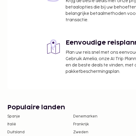
Krijg de beste deals met onze pri
betaalopties die bij uw behoefte
belangrijke betaalmethoden voor
transactie.
Eenvoudige reisplan
Plan uw reis snel met ons eenvo
Gebruik Amelia, onze AI Trip Plann
en de beste deals te vinden, met
pakketbeschermingsplan.
Populaire landen
Spanje
Denemarken
Italië
Frankrijk
Duitsland
Zweden