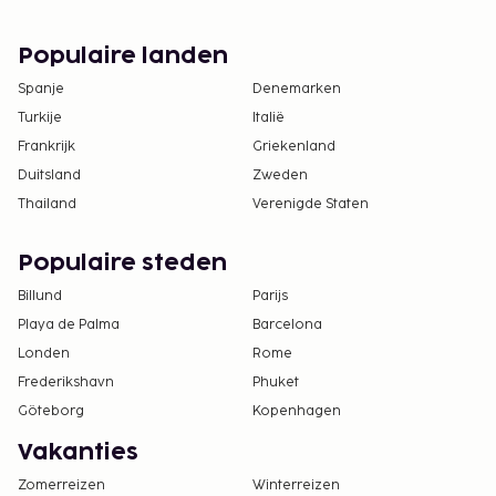
Populaire landen
Spanje
Denemarken
Turkije
Italië
Frankrijk
Griekenland
Duitsland
Zweden
Thailand
Verenigde Staten
Populaire steden
Billund
Parijs
Playa de Palma
Barcelona
Londen
Rome
Frederikshavn
Phuket
Göteborg
Kopenhagen
Vakanties
Zomerreizen
Winterreizen