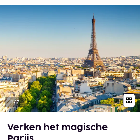
1
/
7
Verken het magische
Parijs