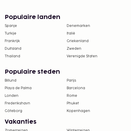
Populaire landen
Spanje
Denemarken
Turkije
Italië
Frankrijk
Griekenland
Duitsland
Zweden
Thailand
Verenigde Staten
Populaire steden
Billund
Parijs
Playa de Palma
Barcelona
Londen
Rome
Frederikshavn
Phuket
Göteborg
Kopenhagen
Vakanties
Zomerreizen
Winterreizen