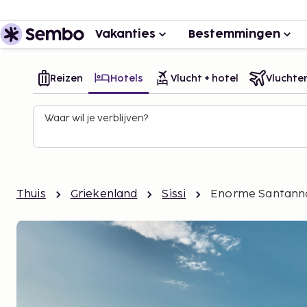
Vakanties
Bestemmingen
Reizen
Hotels
Vlucht + hotel
Vluchte
Waar wil je verblijven?
Thuis
Griekenland
Sissi
Enorme Santanna 