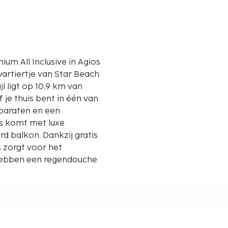
ium All Inclusive in Agios
kwartiertje van Star Beach
 je thuis bent in één van
paraten en een
as komt met luxe
 balkon. Dankzij gratis
rs zorgt voor het
hebben een regendouche
geven tot op 0,1 mijl en