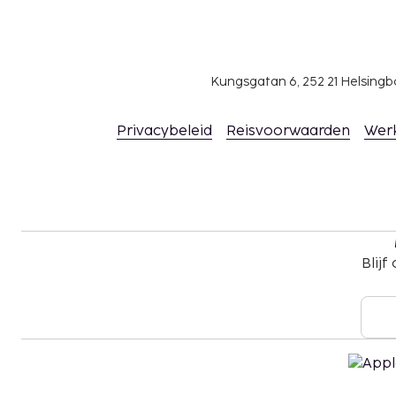
betaal je EUR 4.00 per accommodatie, per nac
De stad heft de volgende belasting: van 1 april
EUR 15.00 per accommodatie, per nacht.
Kungsgatan 6, 252 21 Helsin
We hebben alle kosten vermeld die de accommoda
doorgegeven.
Privacybeleid
Reisvoorwaarden
Wer
Toeslag voor luchthavenshuttle: EUR 79 per voe
passagierscapaciteit: 3)
Toeslag luchthavenshuttle per kind: EUR 79 (enke
oud)
Deze lijst is mogelijk niet volledig. Toeslagen en
excl. btw en kunnen wijzigen.
Blijf
Wegens de nationale wetgeving mogen contan
accommodatie het bedrag van EUR 500 niet o
meer informatie contact op met de accommod
de boekingsbevestiging.
Het seizoensgebonden zwembad is geopend va