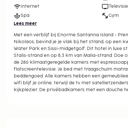
Internet
Televisie
Spa
Gym
Lees meer
Met een verblijf bij Enorme Santanna Island - Prem
Nikolaos, bevind je je vlak bij het strand, op een 
Water Park en Sissi-midgetgolf. Dit hotel in luxe stijl ligt op 10,9 km van
Stalis-strand en op 8,3 km van Malia-strand. Doe of
de 286 klimaatgeregelde kamers met espressoap
flatscreentelevisie. Je bed met traagschuim matr
beddengoed. Alle kamers hebben een gemeubileerd
wifi blijf je online, terwijl de tv met satellietzende
kijkplezier. De privébadkamers met een douche 
en gratis toiletartikelen. Afstanden worden weerge
kilometer.
Sissi-midgetgolf - 0,4 km
Boufos - 0,4 km
Avlaki - 0,9 km