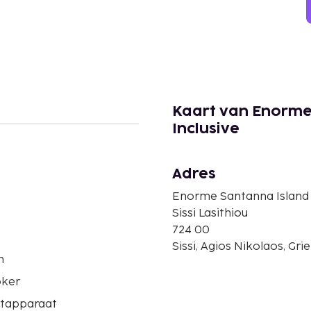
Kaart van Enorme 
Inclusive
Adres
Enorme Santanna Island -
Sissi Lasithiou
724 00
Sissi, Agios Nikolaos, Gr
n
ker
etapparaat