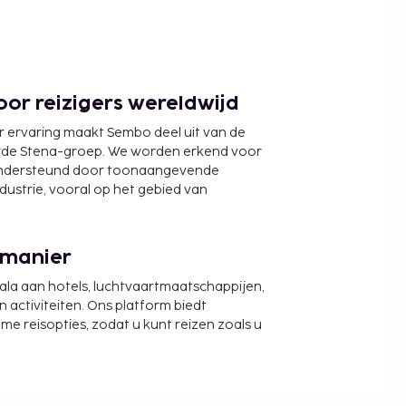
or reizigers wereldwijd
r ervaring maakt Sembo deel uit van de
wde Stena-groep. We worden erkend voor
ondersteund door toonaangevende
ndustrie, vooral op het gebied van
 manier
cala aan hotels, luchtvaartmaatschappijen,
activiteiten. Ons platform biedt
zame reisopties, zodat u kunt reizen zoals u