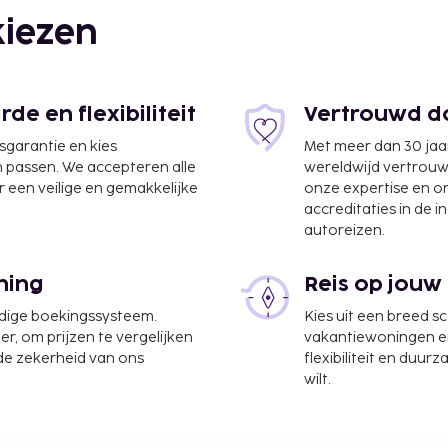
iezen
e en flexibiliteit
Vertrouwd do
jsgarantie en kies
Met meer dan 30 jaa
n passen. We accepteren alle
wereldwijd vertrou
 een veilige en gemakkelijke
onze expertise en 
accreditaties in de i
autoreizen.
ning
Reis op jouw
 Island - Premium All
udige boekingssysteem.
Kies uit een breed s
40 km
er, om prijzen te vergelijken
vakantiewoningen en 
 de zekerheid van ons
flexibiliteit en duur
serijservice, een 24-uurs
wilt.
ce van/naar de
ikbaar en ter plaatse heb
 met massages en