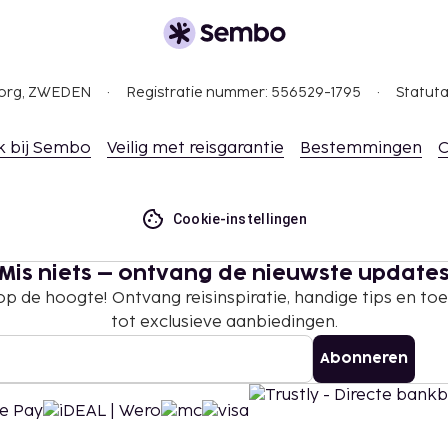
ht.
 tot 31 oktober betaal je
gborg, ZWEDEN
Registratie nummer: 556529-1795
Statuta
tie aan ons heeft
k bij Sembo
Veilig met reisgarantie
Bestemmingen
C
rtuig (enkele reis,
le reis), (tot 18 jaar
Cookie-instellingen
Mis niets – ontvang de nieuwste update
 borgsommen zijn mogelijk
 op de hoogte! Ontvang reisinspiratie, handige tips en t
tot exclusieve aanbiedingen.
te betalingen bij deze
verschrijden. Neem voor
Abonneren
atie via de gegevens in
n 15 april t/m 31