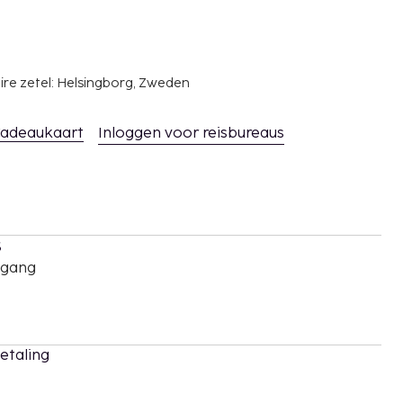
ire zetel: Helsingborg, Zweden
adeaukaart
Inloggen voor reisbureaus
s
oegang