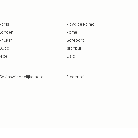
Parijs
Playa de Palma
Londen
Rome
Phuket
Göteborg
Dubai
Istanbul
Nice
Oslo
Gezinsvriendelijke hotels
Stedenreis