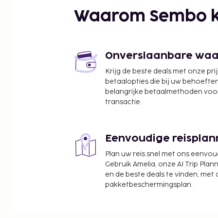
Palm Bay Beach - 1 km
Waarom Sembo k
Malia Ruïnes - 4,5 km
Potamos Beach - 6 km
Paleis van Malia - 6,2 km
Vólia - 7,6 km
Onverslaanbare waard
Áspes - 7,8 km
Krijg de beste deals met onze pri
Balos - 7,9 km
betaalopties die bij uw behoefte
Malia-strand - 8,3 km
belangrijke betaalmethoden voor
Milatos-grot - 9,5 km
transactie.
Stalis-strand - 10,9 km
Star Beach Water Park - 14,5 km
Lychnostatis - 14,5 km
Eenvoudige reisplan
De voornaamste luchthaven voor Enorme Santanna
Plan uw reis snel met ons eenvo
Inclusive is Heraklion (HER-Nikos Kazantzakis) - 
Gebruik Amelia, onze AI Trip Plann
en de beste deals te vinden, met
Enkele van de voorzieningen zijn een stomerij/was
pakketbeschermingsplan.
receptie en meertalig personeel. Een shuttleservi
luchthaven is 24 uur per dag tegen betaling besch
je gratis parkeerplaatsen. Laat jezelf verwennen