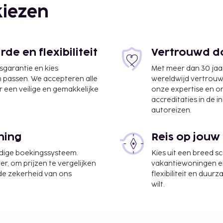
iezen
e en flexibiliteit
Vertrouwd do
jsgarantie en kies
Met meer dan 30 jaa
n passen. We accepteren alle
wereldwijd vertrou
 een veilige en gemakkelijke
onze expertise en 
accreditaties in de i
autoreizen.
ning
Reis op jouw
379 km
udige boekingssysteem.
Kies uit een breed s
nd) - 398,2 km
er, om prijzen te vergelijken
vakantiewoningen en 
 de zekerheid van ons
flexibiliteit en duur
ptie en een
wilt.
keerplaatsen. Plezier
n het uitzicht vanuit een
fi en conciërgeservices.