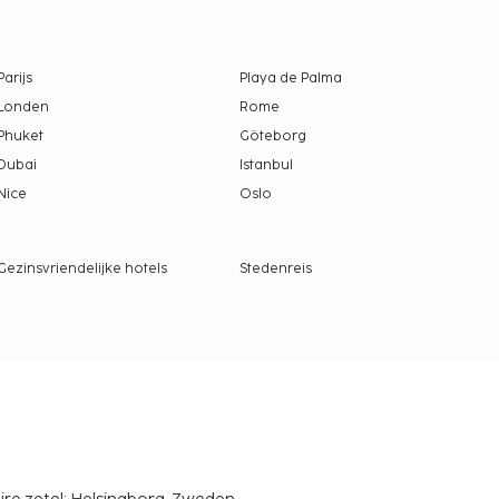
Parijs
Playa de Palma
Londen
Rome
Phuket
Göteborg
Dubai
Istanbul
Nice
Oslo
Gezinsvriendelijke hotels
Stedenreis