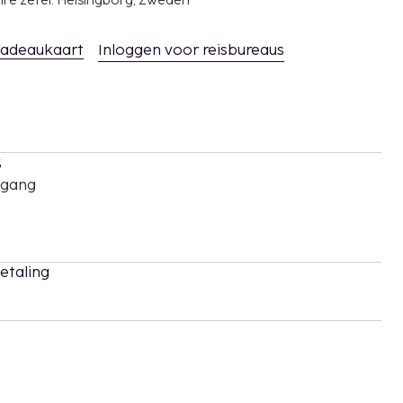
ire zetel: Helsingborg, Zweden
adeaukaart
Inloggen voor reisbureaus
s
oegang