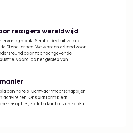
or reizigers wereldwijd
r ervaring maakt Sembo deel uit van de
wde Stena-groep. We worden erkend voor
ondersteund door toonaangevende
ndustrie, vooral op het gebied van
 manier
cala aan hotels, luchtvaartmaatschappijen,
activiteiten. Ons platform biedt
zame reisopties, zodat u kunt reizen zoals u