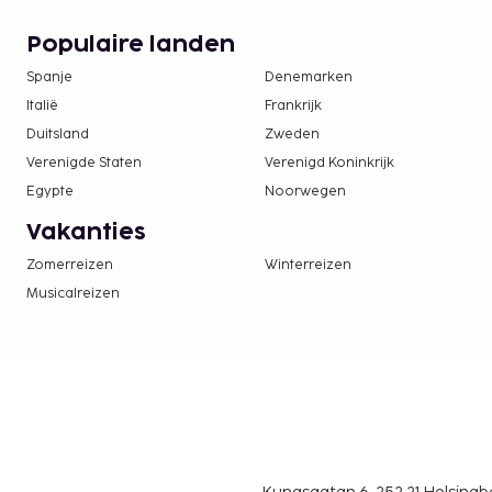
Profiteer in dit pension van de 24-uurs roomservice
drankje in een strandbar. Dagelijks kun je van 08.0
Populaire landen
genieten van een gratis ontbijtbuffet.
Spanje
Denemarken
In deze accommodatie zijn huisdieren en assis
toegestaan.
Italië
Frankrijk
Duitsland
Zweden
Verenigde Staten
Verenigd Koninkrijk
Egypte
Noorwegen
Vakanties
Zomerreizen
Winterreizen
Musicalreizen