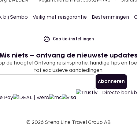
gborg, ZWEDEN
Registratie nummer: 556529-1795
Statuta
k bij Sembo
Veilig met reisgarantie
Bestemmingen
C
Cookie-instellingen
Mis niets – ontvang de nieuwste update
 op de hoogte! Ontvang reisinspiratie, handige tips en t
tot exclusieve aanbiedingen.
Abonneren
©
2026
Stena Line Travel Group AB