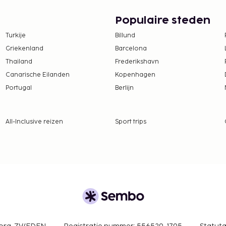
. Bestel je favoriete
0 uur tot 10.00 uur
Populaire steden
Turkije
Billund
tentiedieren niet
Griekenland
Barcelona
Thailand
Frederikshavn
Canarische Eilanden
Kopenhagen
Portugal
Berlijn
All-Inclusive reizen
Sport trips