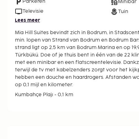
Parkeren
Minibar
Televisie
Tuin
Lees meer
Mia Hill Suites bevindt zich in Bodrum, in Stadsc
min. lopen van Strand van Bodrum en Bodrum Barstraat. Dit pensio
strand ligt op 2,5 km van Bodrum Marina en op 19
Türkbükü. Doe of je thuis bent in één van de 22 
met een minibar en een flatscreentelevisie. Dankzij g
terwijl de tv met kabelzenders zorgt voor het kij
hebben een douche en haardrogers. Afstanden w
op 0,1 mijl en kilometer.
Kumbahçe Plajı - 0,1 km
Kumbahçe Openbare Strand - 0,2 km
Zeki Muren Museum voor Kunsten - 0,3 km
Strand van Bodrum - 0,5 km
Bodrum Barstraat - 0,6 km
Myndospoort - 1,2 km